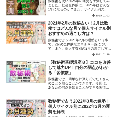
数秘術を使い2025年の運勢を予測してみ
ました。社会全体的に、2025年はどんな
1年になるのか？また、サイクル別の
2025年は？
2025.01.03
2021年2月の数秘占い！2月は数
2021年の運勢
秘ではどんな月？個人サイクル別
おすすめの過ごし方は？
数秘術で占う2021年2月の運勢という事
で、2月の全体的なエネルギー感につい
て、また、個人年数別の2月の過ごし方に
ついてを解説していきたいと思います
2021.01.29
【数秘術基礎講座８】ココを改善
占い
して魅力UP！自分の弱点がわか
る「習慣数」
数秘術では、簡単な計算方式でたくさん
のことを知ることができます。今回は、
あなたの弱点を知ることができる習慣数
の出し方についてみていきましょう。あ
なたの直した方が良い弱点とは？
数秘術で占う2022年3月の運勢！
2022年の運勢
個人サイクル別に2022年3月の運
勢を解説