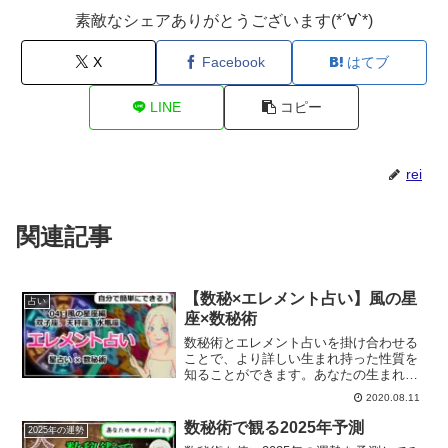
素敵なシェアありがとうございます(*´∀`*)
X
Facebook
はてブ
LINE
コピー
rei
関連記事
【数秘×エレメント占い】風の星
占い
座×数秘術
数秘術とエレメント占いを掛け合わせる
ことで、より詳しい生まれ持った性質を
知ることができます。あなたの生まれ持
った本質部分は？風のエレメント×数秘術
2020.08.11
について解説していきます。
数秘術で観る2025年予測
2025年の運勢