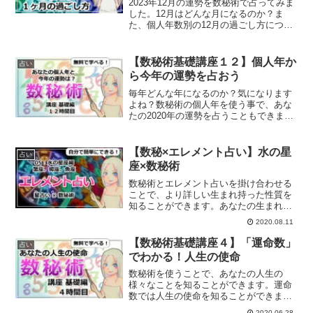
2023年12月の運勢を数秘術で占ってみま
した。12月はどんな月になるのか？ま
た、個人年数別の12月の過ごし方につい
てもご紹介しています。
【数秘術基礎講座１２】個人年か
占い
ら今年の運勢を占おう
毎年どんな年になるのか？気になります
よね？数秘術の個人年を使う事で、あな
たの2020年の運勢を占うこともできま
す。2020年の１年間は、あなたにとって
どんな1年になるのか？簡単に自分で占う
方法をご紹介します。
【数秘×エレメント占い】水の星
占い
座×数秘術
数秘術とエレメント占いを掛け合わせる
ことで、より詳しい生まれ持った性質を
知ることができます。あなたの生まれ持
った本質部分は？水のエレメント×数秘術
2020.08.11
について解説していきます。
【数秘術基礎講座４】「運命数」
占い
でわかる！人生の使命
数秘術を使うことで、あなたの人生の
様々なことを知ることができます。運命
数では人生の使命を知ることができま
す。運命数を出してあなたの人生の使命
2020.06.28