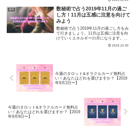
を知る方法とは？使命についても具体的
に解説していきます。
数秘術で占う2019年11月の過ご
運勢
し方！11月は五感に注意を向けて
みよう
数秘術で占う2019年11月の過ごし方をみ
て行きましょう。11月は五感に注意を向
けていくエネルギーの月になります。数
秘で占う2019年11月の過ごし方は？
2019.10.30
今週のタロット&オラクルカード無料占
い！あなたはどれを選びますか？【2019
年9月2日〜】
今週のタロット&オラクルカード無料占
い！あなたはどれを選びますか？【2019
年9月9日〜】