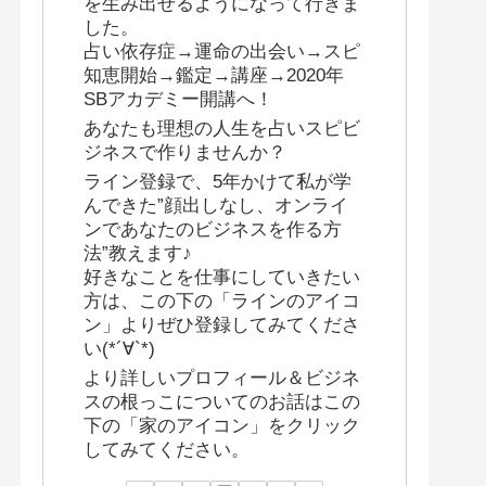
を生み出せるようになって行きま
した。
占い依存症→運命の出会い→スピ
知恵開始→鑑定→講座→2020年
SBアカデミー開講へ！
あなたも理想の人生を占いスピビ
ジネスで作りませんか？
ライン登録で、5年かけて私が学
んできた”顔出しなし、オンライ
ンであなたのビジネスを作る方
法”教えます♪
好きなことを仕事にしていきたい
方は、この下の「ラインのアイコ
ン」よりぜひ登録してみてくださ
い(*´∀`*)
より詳しいプロフィール＆ビジネ
スの根っこについてのお話はこの
下の「家のアイコン」をクリック
してみてください。