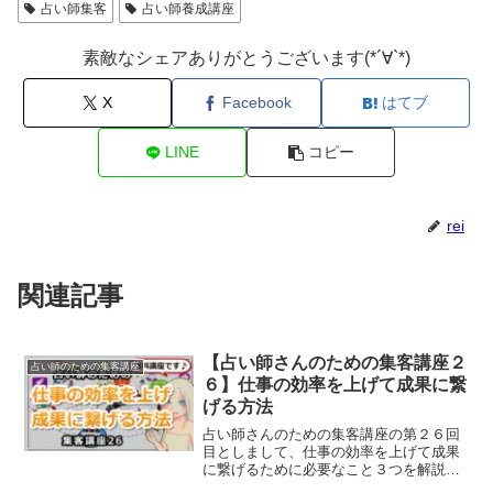
占い師集客
占い師養成講座
素敵なシェアありがとうございます(*´∀`*)
X
Facebook
はてブ
LINE
コピー
rei
関連記事
【占い師さんのための集客講座２
占い師のための集客講座
６】仕事の効率を上げて成果に繋
げる方法
占い師さんのための集客講座の第２６回
目としまして、仕事の効率を上げて成果
に繋げるために必要なこと３つを解説し
ていきます。