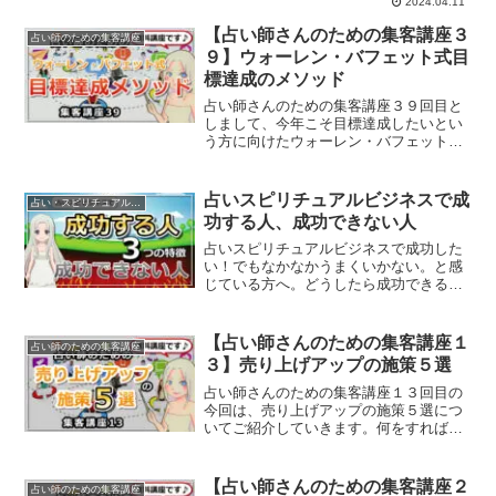
2024.04.11
【占い師さんのための集客講座３
占い師のための集客講座
９】ウォーレン・バフェット式目
標達成のメソッド
占い師さんのための集客講座３９回目と
しまして、今年こそ目標達成したいとい
う方に向けたウォーレン・バフェット式
目標達成のメソッドについてのお話で
す。
占いスピリチュアルビジネスで成
占い・スピリチュアルビジネス
功する人、成功できない人
占いスピリチュアルビジネスで成功した
い！でもなかなかうまくいかない。と感
じている方へ。どうしたら成功できるの
か？解説していきます。
【占い師さんのための集客講座１
占い師のための集客講座
３】売り上げアップの施策５選
占い師さんのための集客講座１３回目の
今回は、売り上げアップの施策５選につ
いてご紹介していきます。何をすれば売
り上げが上がるのか？
【占い師さんのための集客講座２
占い師のための集客講座