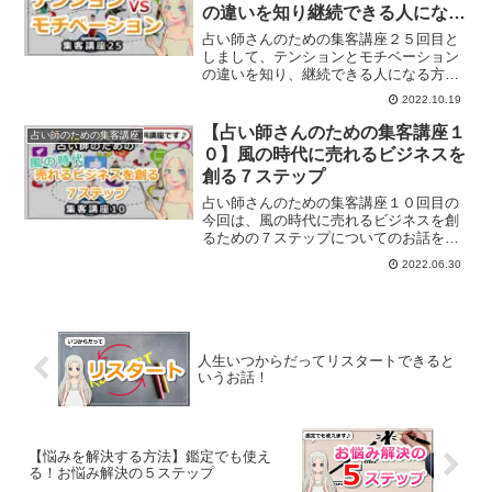
の違いを知り継続できる人になる
方法
占い師さんのための集客講座２５回目と
しまして、テンションとモチベーション
の違いを知り、継続できる人になる方法
についてご紹介していきます。
2022.10.19
【占い師さんのための集客講座１
占い師のための集客講座
０】風の時代に売れるビジネスを
創る７ステップ
占い師さんのための集客講座１０回目の
今回は、風の時代に売れるビジネスを創
るための７ステップについてのお話をし
ていきます。
2022.06.30
人生いつからだってリスタートできると
いうお話！
【悩みを解決する方法】鑑定でも使え
る！お悩み解決の５ステップ