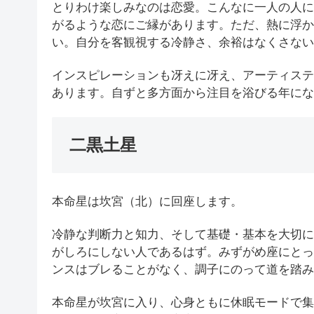
とりわけ楽しみなのは恋愛。こんなに一人の人に
がるような恋にご縁があります。ただ、熱に浮か
い。自分を客観視する冷静さ、余裕はなくさない
インスピレーションも冴えに冴え、アーティステ
あります。自ずと多方面から注目を浴びる年にな
二黒土星
本命星は坎宮（北）に回座します。
冷静な判断力と知力、そして基礎・基本を大切に
がしろにしない人であるはず。みずがめ座にとっ
ンスはブレることがなく、調子にのって道を踏み
本命星が坎宮に入り、心身ともに休眠モードで集