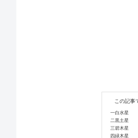
この記事
一白水星
二黒土星
三碧木星
四緑木星