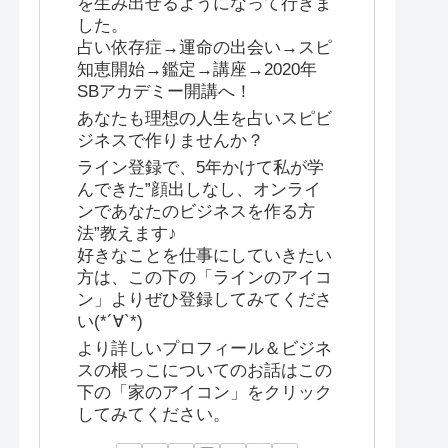
を生み出せるようになって行きま
した。
占い依存症→運命の出会い→スピ
知恵開始→鑑定→講座→2020年
SBアカデミー開講へ！
あなたも理想の人生を占いスピビ
ジネスで作りませんか？
ライン登録で、5年かけて私が学
んできた”顔出しなし、オンライ
ンであなたのビジネスを作る方
法”教えます♪
好きなことを仕事にしていきたい
方は、この下の「ラインのアイコ
ン」よりぜひ登録してみてくださ
い(*´∀`*)
より詳しいプロフィール＆ビジネ
スの根っこについてのお話はこの
下の「家のアイコン」をクリック
してみてください。