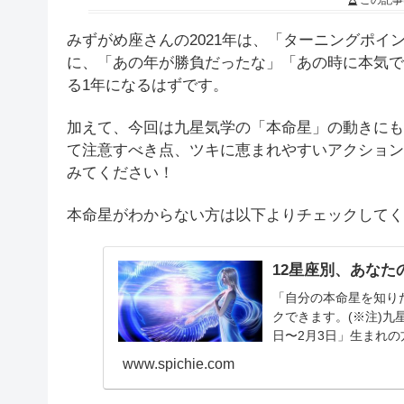
この記事
みずがめ座さんの2021年は、「ターニングポ
に、「あの年が勝負だったな」「あの時に本気で
る1年になるはずです。
加えて、今回は九星気学の「本命星」の動きにも
て注意すべき点、ツキに恵まれやすいアクション
みてください！
本命星がわからない方は以下よりチェックしてく
12星座別、あなた
「自分の本命星を知り
クできます。(※注)九
日〜2月3日」生まれの
年：1月1日〜...
www.spichie.com