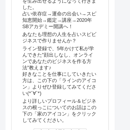
を生み出せるようになって行きま
した。
占い依存症→運命の出会い→スピ
知恵開始→鑑定→講座→2020年
SBアカデミー開講へ！
あなたも理想の人生を占いスピビ
ジネスで作りませんか？
ライン登録で、5年かけて私が学
んできた”顔出しなし、オンライ
ンであなたのビジネスを作る方
法”教えます♪
好きなことを仕事にしていきたい
方は、この下の「ラインのアイコ
ン」よりぜひ登録してみてくださ
い(*´∀`*)
より詳しいプロフィール＆ビジネ
スの根っこについてのお話はこの
下の「家のアイコン」をクリック
してみてください。