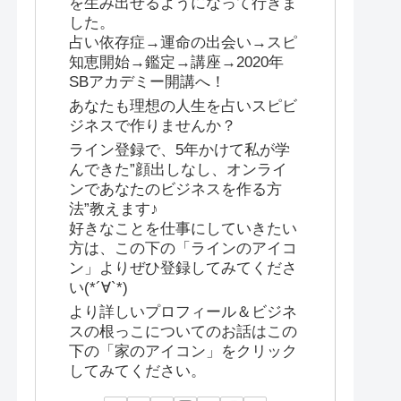
を生み出せるようになって行きま
した。
占い依存症→運命の出会い→スピ
知恵開始→鑑定→講座→2020年
SBアカデミー開講へ！
あなたも理想の人生を占いスピビ
ジネスで作りませんか？
ライン登録で、5年かけて私が学
んできた”顔出しなし、オンライ
ンであなたのビジネスを作る方
法”教えます♪
好きなことを仕事にしていきたい
方は、この下の「ラインのアイコ
ン」よりぜひ登録してみてくださ
い(*´∀`*)
より詳しいプロフィール＆ビジネ
スの根っこについてのお話はこの
下の「家のアイコン」をクリック
してみてください。