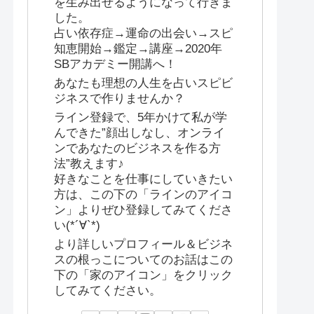
を生み出せるようになって行きま
した。
占い依存症→運命の出会い→スピ
知恵開始→鑑定→講座→2020年
SBアカデミー開講へ！
あなたも理想の人生を占いスピビ
ジネスで作りませんか？
ライン登録で、5年かけて私が学
んできた”顔出しなし、オンライ
ンであなたのビジネスを作る方
法”教えます♪
好きなことを仕事にしていきたい
方は、この下の「ラインのアイコ
ン」よりぜひ登録してみてくださ
い(*´∀`*)
より詳しいプロフィール＆ビジネ
スの根っこについてのお話はこの
下の「家のアイコン」をクリック
してみてください。