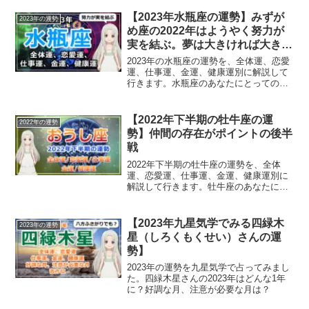
【2023年水瓶座の運勢】みずが
2023年の運勢
め座の2022年はようやく努力が
実を結ぶ。夢は大きければ大きい
ほど良い！
2023年の水瓶座の運勢を、全体運、恋愛
運、仕事運、金運、健康運別に解説して
行きます。水瓶座のあなたにとっての
2023年は？
【2022年下半期の牡牛座の運
2022年の運勢
勢】仲間の存在がポイントの後半
戦
2022年下半期の牡牛座の運勢を、全体
運、恋愛運、仕事運、金運、健康運別に
解説して行きます。牡牛座のあなたにと
っての2022年後半は？
【2023年九星気学でみる四緑木
2023年の運勢
星（しろくもくせい）さんの運
勢】
2023年の運勢を九星気学で占ってみまし
た。四緑木星さんの2023年はどんな1年
に？好調な月、注意が必要な月は？