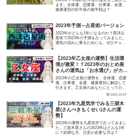
ます。全体運、恋愛運、仕事運、金運、
健康運別の牡牛座の後半戦は？
2023年予測～占星術バージョン
2023年の運勢
2023年がどんな1年になるのか？西洋占
星術で2023年の予測を占ってみました。
運気の流れに乗るためにも、ぜひチェッ
クしてみてください。
【2023年乙女座の運勢】生活環
2023年の運勢
境が激変！？2023年のおとめ座
さんの運気は「お水選び」がカギ
になるかも
2023年の乙女座の運勢を、全体運、恋愛
運、仕事運、金運、健康運別に解説して
行きます。乙女座のあなたにとっての
2023年は？
2022.10.07
【2023年九星気学でみる三碧木
2023年の運勢
星(さんぺきもくせい)さんの運
勢】
2023年の運勢を九星気学で占ってみまし
た。三碧木星さんの2023年はどんな1年
に？好調な月、注意が必要な月は？