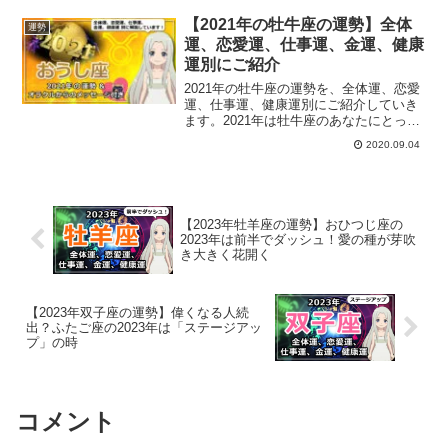
【2021年の牡牛座の運勢】全体
運勢
運、恋愛運、仕事運、金運、健康
運別にご紹介
2021年の牡牛座の運勢を、全体運、恋愛
運、仕事運、健康運別にご紹介していき
ます。2021年は牡牛座のあなたにとって
どんな1年になるでしょうか？西洋占星術
2020.09.04
で占う牡牛座の運勢は？
【2023年牡羊座の運勢】おひつじ座の
2023年は前半でダッシュ！愛の種が芽吹
き大きく花開く
【2023年双子座の運勢】偉くなる人続
出？ふたご座の2023年は「ステージアッ
プ」の時
コメント