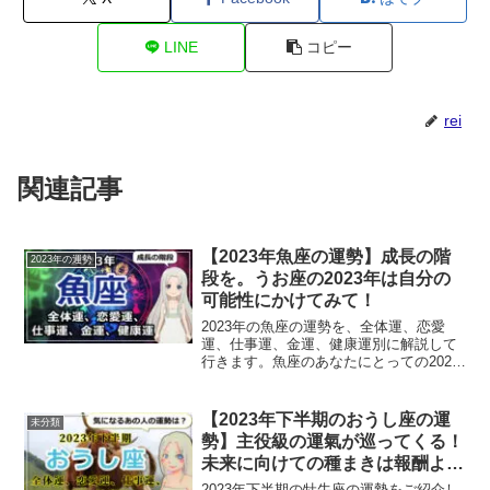
LINE
コピー
rei
関連記事
【2023年魚座の運勢】成長の階
2023年の運勢
段を。うお座の2023年は自分の
可能性にかけてみて！
2023年の魚座の運勢を、全体運、恋愛
運、仕事運、金運、健康運別に解説して
行きます。魚座のあなたにとっての2023
年は？
【2023年下半期のおうし座の運
未分類
勢】主役級の運氣が巡ってくる！
未来に向けての種まきは報酬より
も「やりがい」重視で
2023年下半期の牡牛座の運勢をご紹介し