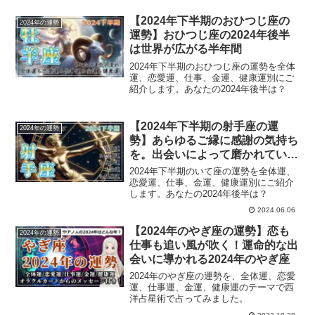
【2024年下半期のおひつじ座の
2024年の運勢
運勢】おひつじ座の2024年後半
は世界が広がる半年間
2024年下半期のおひつじ座の運勢を全体
運、恋愛運、仕事、金運、健康運別にご
紹介します。あなたの2024年後半は？
【2024年下半期の射手座の運
2024年の運勢
勢】あらゆるご縁に感謝の気持ち
を。出会いによって磨かれていく
いて座の2024年下半期
2024年下半期のいて座の運勢を全体運、
恋愛運、仕事、金運、健康運別にご紹介
します。あなたの2024年後半は？
2024.06.06
【2024年のやぎ座の運勢】恋も
2024年の運勢
仕事も追い風が吹く！運命的な出
会いに導かれる2024年のやぎ座
2024年のやぎ座の運勢を、全体運、恋愛
運、仕事運、金運、健康運のテーマで西
洋占星術で占ってみました。