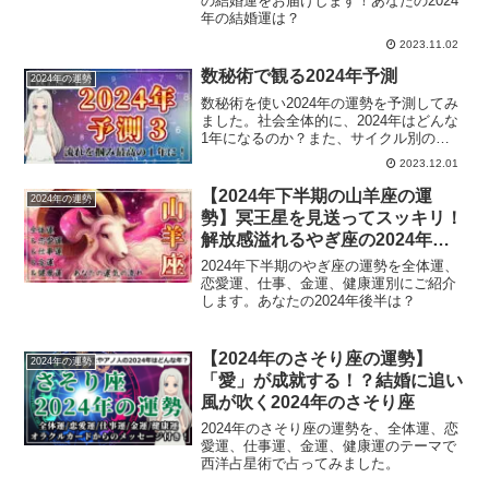
の結婚運をお届けします！あなたの2024
年の結婚運は？
2023.11.02
数秘術で観る2024年予測
2024年の運勢
数秘術を使い2024年の運勢を予測してみ
ました。社会全体的に、2024年はどんな
1年になるのか？また、サイクル別の
2024年は？
2023.12.01
【2024年下半期の山羊座の運
2024年の運勢
勢】冥王星を見送ってスッキリ！
解放感溢れるやぎ座の2024年下
半期
2024年下半期のやぎ座の運勢を全体運、
恋愛運、仕事、金運、健康運別にご紹介
します。あなたの2024年後半は？
【2024年のさそり座の運勢】
2024年の運勢
「愛」が成就する！？結婚に追い
風が吹く2024年のさそり座
2024年のさそり座の運勢を、全体運、恋
愛運、仕事運、金運、健康運のテーマで
西洋占星術で占ってみました。