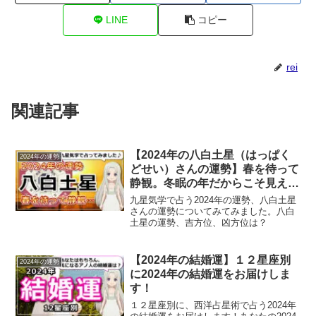
LINE
コピー
rei
関連記事
【2024年の八白土星（はっぱく
2024年の運勢
どせい）さんの運勢】春を待って
静観。冬眠の年だからこそ見えて
くることがある
九星気学で占う2024年の運勢、八白土星
さんの運勢についてみてみました。八白
土星の運勢、吉方位、凶方位は？
【2024年の結婚運】１２星座別
2024年の運勢
に2024年の結婚運をお届けしま
す！
１２星座別に、西洋占星術で占う2024年