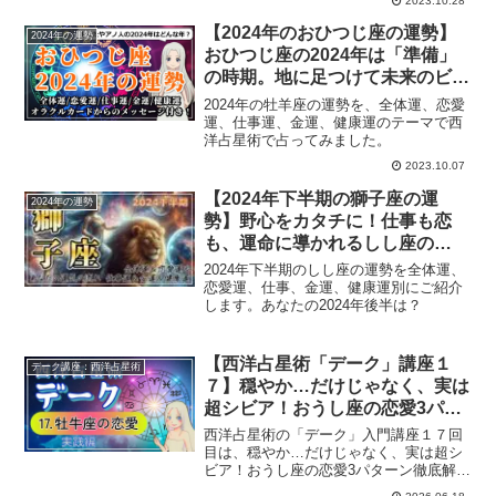
2023.10.28
【2024年のおひつじ座の運勢】
2024年の運勢
おひつじ座の2024年は「準備」
の時期。地に足つけて未来のビジ
ョンを明確に！
2024年の牡羊座の運勢を、全体運、恋愛
運、仕事運、金運、健康運のテーマで西
洋占星術で占ってみました。
2023.10.07
【2024年下半期の獅子座の運
2024年の運勢
勢】野心をカタチに！仕事も恋
も、運命に導かれるしし座の
2024年下半期
2024年下半期のしし座の運勢を全体運、
恋愛運、仕事、金運、健康運別にご紹介
します。あなたの2024年後半は？
【西洋占星術「デーク」講座１
デーク講座：西洋占星術
７】穏やか…だけじゃなく、実は
超シビア！おうし座の恋愛3パタ
ーン徹底解説
西洋占星術の「デーク」入門講座１７回
目は、穏やか…だけじゃなく、実は超シ
ビア！おうし座の恋愛3パターン徹底解説
をみていきます。