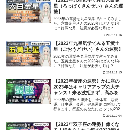
【2023年九星気学でみる六白金
2023年の運勢
星（ろっぱくきんせい）さんの運
勢】
2023年の運勢を九星気学で占ってみまし
た。六白金星さんの2023年はどんな1年
に？好調な月、注意が必要な月は？
2022.11.16
【2023年九星気学でみる五黄土
2023年の運勢
星（ごおうどせい）さんの運勢】
2023年の運勢を九星気学で占ってみまし
た。五黄土星さんの2023年はどんな1年
に？好調な月、注意が必要な月は？
2022.11.15
【2023年蟹座の運勢】かに座の
2023年の運勢
2023年はキャリアアップの大チ
ャンス！来る波拒まず、高みを目
指そう
2023年の蟹座の運勢を、全体運、恋愛
運、仕事運、金運、健康運別に解説して
行きます。蟹座のあなたにとっての2023
年は？
2022.10.04
【2023年双子座の運勢】偉くな
2023年の運勢