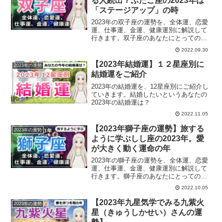
る人続出？ふたご座の2023年は
「ステージアップ」の時
2023年の双子座の運勢を、全体運、恋愛
運、仕事運、金運、健康運別に解説して
行きます。双子座のあなたにとっての
2023年は？
2022.09.30
【2023年結婚運】１２星座別に
2023年の運勢
結婚運をご紹介
2023年の結婚運を、12星座別にご紹介し
ていきます。結婚したいというあなたの
2023年の結婚運は？
2022.11.05
【2023年獅子座の運勢】旅する
2023年の運勢
ように学ぶしし座の2023年。愛
が大きく動く運命の年
2023年の獅子座の運勢を、全体運、恋愛
運、仕事運、金運、健康運別に解説して
行きます。獅子座のあなたにとっての
2023年は？
2022.10.05
【2023年九星気学でみる九紫火
2023年の運勢
星（きゅうしかせい）さんの運