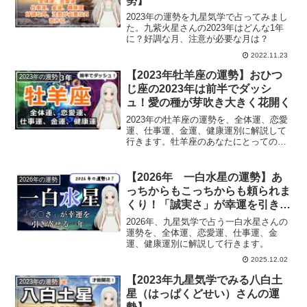
勢】
2023年の運勢を九星気学で占ってみまし
た。九紫火星さんの2023年はどんな1年
に？好調な月、注意が必要な月は？
2022.11.23
【2023年牡羊座の運勢】おひつ
2023年の運勢
じ座の2023年は前半でダッシ
ュ！愛の種が芽吹き大きく花開く
2023年の牡羊座の運勢を、全体運、恋愛
運、仕事運、金運、健康運別に解説して
行きます。牡羊座のあなたにとっての
2023年は？
【2026年 一白水星の運勢】あ
2026年の運勢
っちからもこっちからも頼られま
くり！「誠実さ」が幸運を引き寄
せる一年
2026年、九星気学で占う一白水星さんの
運勢を、全体運、恋愛運、仕事運、金
運、健康運別に解説して行きます。
2025.12.02
【2023年九星気学でみる八白土
2023年の運勢
星（はっぱくどせい）さんの運