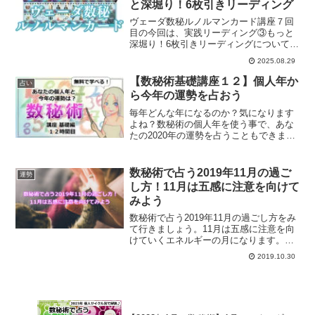
と深堀り！6枚引きリーディング
ヴェーダ数秘ルノルマンカード講座７回
目の今回は、実践リーディング③もっと
深堀り！6枚引きリーディングについての
お話をしていきます。
2025.08.29
【数秘術基礎講座１２】個人年か
占い
ら今年の運勢を占おう
毎年どんな年になるのか？気になります
よね？数秘術の個人年を使う事で、あな
たの2020年の運勢を占うこともできま
す。2020年の１年間は、あなたにとって
どんな1年になるのか？簡単に自分で占う
方法をご紹介します。
数秘術で占う2019年11月の過ご
運勢
し方！11月は五感に注意を向けて
みよう
数秘術で占う2019年11月の過ごし方をみ
て行きましょう。11月は五感に注意を向
けていくエネルギーの月になります。数
秘で占う2019年11月の過ごし方は？
2019.10.30