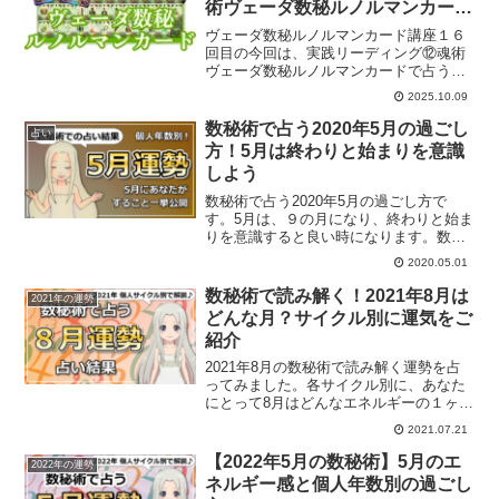
術ヴェーダ数秘ルノルマンカード
で占うときの心構え
ヴェーダ数秘ルノルマンカード講座１６
回目の今回は、実践リーディング⑫魂術
ヴェーダ数秘ルノルマンカードで占うと
きの心構えについてのお話をしていきま
2025.10.09
す。
数秘術で占う2020年5月の過ごし
占い
方！5月は終わりと始まりを意識
しよう
数秘術で占う2020年5月の過ごし方で
す。5月は、９の月になり、終わりと始ま
りを意識すると良い時になります。数秘
術でみる5月のオススメの過ごし方とは？
2020.05.01
数秘術で読み解く！2021年8月は
2021年の運勢
どんな月？サイクル別に運気をご
紹介
2021年8月の数秘術で読み解く運勢を占
ってみました。各サイクル別に、あなた
にとって8月はどんなエネルギーの１ヶ月
になるでしょうか？どんな過ごし方がお
2021.07.21
すすめなのか？ご紹介していきます。
【2022年5月の数秘術】5月のエ
2022年の運勢
ネルギー感と個人年数別の過ごし