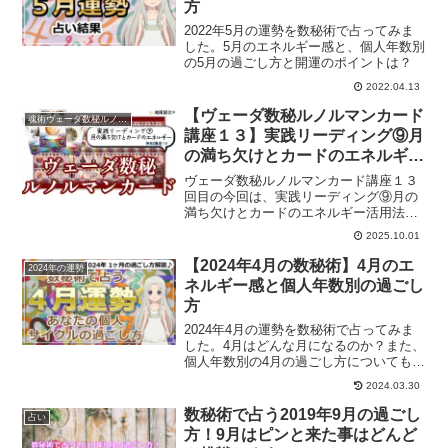
方
2022年5月の運勢を数秘術で占ってみま
した。5月のエネルギー感と、個人年数別
の5月の過ごし方と開運のポイントは？
2022.04.13
【ヴェーダ数秘ルノルマンカード
魂術ヴェーダ数秘ルノルマンカード
講座１３】実践リーディング⑨月
の満ち欠けとカードのエネルギー
活用法
ヴェーダ数秘ルノルマンカード講座１３
回目の今回は、実践リーディング⑨月の
満ち欠けとカードのエネルギー活用法に
ついてのお話をしていきます。
2025.10.01
【2024年4月の数秘術】4月のエ
2024年の運勢
ネルギー感と個人年数別の過ごし
方
2024年4月の運勢を数秘術で占ってみま
した。4月はどんな月になるのか？また、
個人年数別の4月の過ごし方についてもご
紹介しています。
2024.03.30
数秘術で占う2019年9月の過ごし
占い
方！9月はピンと来た事はどんど