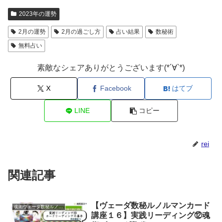
2023年の運勢
2月の運勢
2月の過ごし方
占い結果
数秘術
無料占い
素敵なシェアありがとうございます(*´∀`*)
X
Facebook
はてブ
LINE
コピー
rei
関連記事
【ヴェーダ数秘ルノルマンカード
魂術ヴェーダ数秘ルノルマンカード
講座１６】実践リーディング⑫魂