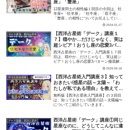
座」「蟹座」
12星座同士の相性編１回目の今回は、牡
羊座×「牡羊座」「牡牛座」「双子座」
「蟹座」の相性についてお伝えしていき
ます。
2024.01.17
【西洋占星術「デーク」講座１
デーク講座：西洋占星術
７】穏やか…だけじゃなく、実は
超シビア！おうし座の恋愛3パタ
ーン徹底解説
西洋占星術の「デーク」入門講座１７回
目は、穏やか…だけじゃなく、実は超シ
ビア！おうし座の恋愛3パターン徹底解説
をみていきます。
2026.06.18
【西洋占星術入門講座３】知って
西洋占星術講座
おきたい!惑星の話～太陽～「わ
たしが私である理由」を教えてく
れる星
無料版【西洋占星術入門講座】の３回目
は、知っておきたい!惑星の話～太陽編〜
についてご紹介していきます。
西洋占星術「デーク」講座①同じ
デーク講座：西洋占星術
星座なのに、どうしてこんなに違