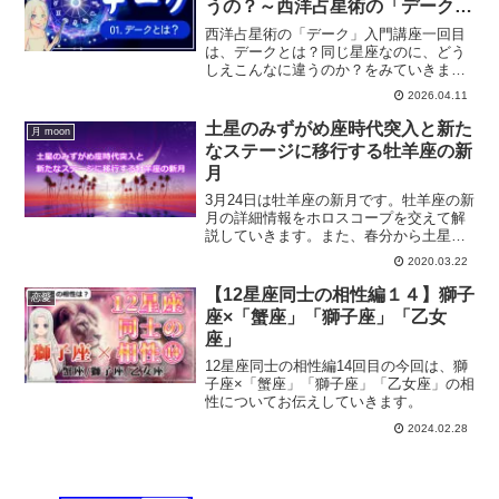
うの？～西洋占星術の「デーク」
入門～
西洋占星術の「デーク」入門講座一回目
は、デークとは？同じ星座なのに、どう
しえこんなに違うのか？をみていきま
す。
2026.04.11
土星のみずがめ座時代突入と新た
月 moon
なステージに移行する牡羊座の新
月
3月24日は牡羊座の新月です。牡羊座の新
月の詳細情報をホロスコープを交えて解
説していきます。また、春分から土星の
水瓶座入りについて、これからの新しい
2020.03.22
時代に向けて何をすればいいのか？につ
いても合わせて解説していきます。
【12星座同士の相性編１４】獅子
恋愛
座×「蟹座」「獅子座」「乙女
座」
12星座同士の相性編14回目の今回は、獅
子座×「蟹座」「獅子座」「乙女座」の相
性についてお伝えしていきます。
2024.02.28