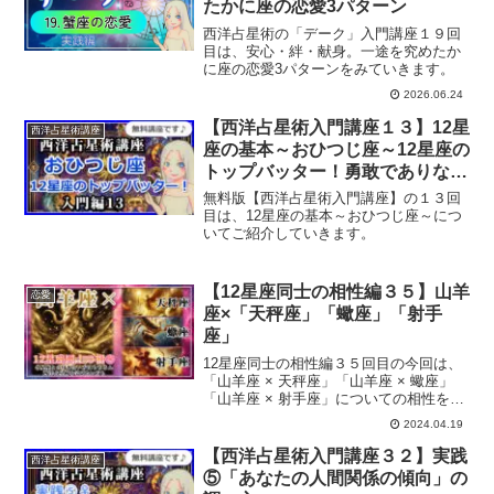
たかに座の恋愛3パターン
西洋占星術の「デーク」入門講座１９回
目は、安心・絆・献身。一途を究めたか
に座の恋愛3パターンをみていきます。
2026.06.24
【西洋占星術入門講座１３】12星
西洋占星術講座
座の基本～おひつじ座～12星座の
トップバッター！勇敢でありなが
ら愛にあふれた心優しき星座
無料版【西洋占星術入門講座】の１３回
目は、12星座の基本～おひつじ座～につ
いてご紹介していきます。
【12星座同士の相性編３５】山羊
恋愛
座×「天秤座」「蠍座」「射手
座」
12星座同士の相性編３５回目の今回は、
「山羊座 × 天秤座」「山羊座 × 蠍座」
「山羊座 × 射手座」についての相性をお
伝えしていきます。
2024.04.19
【西洋占星術入門講座３２】実践
西洋占星術講座
⑤「あなたの人間関係の傾向」の