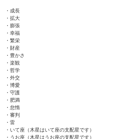
・成長
・拡大
・膨張
・幸福
・繁栄
・財産
・豊かさ
・楽観
・哲学
・外交
・博愛
・守護
・肥満
・怠惰
・審判
・雷
・いて座（木星はいて座の支配星です）
・うお座（木星はうお座の支配星です）