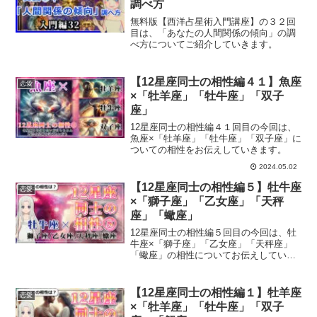
調べ方
無料版【西洋占星術入門講座】の３２回
目は、「あなたの人間関係の傾向」の調
べ方についてご紹介していきます。
【12星座同士の相性編４１】魚座
恋愛
×「牡羊座」「牡牛座」「双子
座」
12星座同士の相性編４１回目の今回は、
魚座×「牡羊座」「牡牛座」「双子座」に
ついての相性をお伝えしていきます。
2024.05.02
【12星座同士の相性編５】牡牛座
恋愛
×「獅子座」「乙女座」「天秤
座」「蠍座」
12星座同士の相性編５回目の今回は、牡
牛座×「獅子座」「乙女座」「天秤座」
「蠍座」の相性についてお伝えしていき
ます。
【12星座同士の相性編１】牡羊座
恋愛
×「牡羊座」「牡牛座」「双子