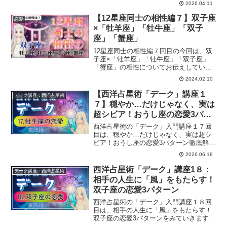
2026.04.11
【12星座同士の相性編７】双子座
恋愛
×「牡羊座」「牡牛座」「双子
座」「蟹座」
12星座同士の相性編７回目の今回は、双
子座×「牡羊座」「牡牛座」「双子座」
「蟹座」の相性についてお伝えしていき
ます。
2024.02.10
【西洋占星術「デーク」講座１
デーク講座：西洋占星術
７】穏やか…だけじゃなく、実は
超シビア！おうし座の恋愛3パタ
ーン徹底解説
西洋占星術の「デーク」入門講座１７回
目は、穏やか…だけじゃなく、実は超シ
ビア！おうし座の恋愛3パターン徹底解説
をみていきます。
2026.06.18
西洋占星術「デーク」講座1８：
デーク講座：西洋占星術
相手の人生に「風」をもたらす！
双子座の恋愛3パターン
西洋占星術の「デーク」入門講座１８回
目は、相手の人生に「風」をもたらす！
双子座の恋愛3パターンをみていきます