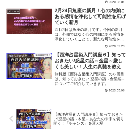
2020.08.01
水瓶座の満月の詳細情報や水瓶座の満月
のパワーについて解説します。
2月24日魚座の新月！心の内側に
月 moon
ある感情を浄化して可能性を広げ
ていく新月
2月24日は魚座の新月です。今回の新月
は、外側ではなく心の内側にある感情を
浄化していくことで、新たな可能性を広
げていくことができる新月です。うお座
2020.02.23
の新月の詳細情報を、ホロスコープを交
えて解説していきます。
【西洋占星術入門講座６】知って
西洋占星術講座
おきたい!惑星の話～金星～厳し
くも美しい！人生の真髄を教えて
くれる星
無料版【西洋占星術入門講座】の６回目
は、知っておきたい!惑星の話～金星編～
についてご紹介していきます。
2023.05.06
【西洋占星術入門講座８】知っておきた
い!惑星の話～木星～あなたの未来を切り
開く！「チャンス」を運ぶ星