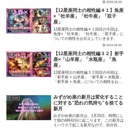
2026.06.20
【12星座同士の相性編４１】魚座
恋愛
×「牡羊座」「牡牛座」「双子
座」
12星座同士の相性編４１回目の今回は、
魚座×「牡羊座」「牡牛座」「双子座」に
ついての相性をお伝えしていきます。
2024.05.02
【12星座同士の相性編３２】射手
恋愛
座×「山羊座」「水瓶座」「魚
座」
12星座同士の相性編３２回目の今回は、
「射手座 × 山羊座」「射手座 × 水瓶座」
「射手座 × 魚座」についての相性をお伝
えしていきます。
みずがめ座の新月は変化すること
月 moon
に対する”恐れの気持ち”を捨てる
新月
みずがめ座の新月は、1月25日、時間にし
て朝の6時42分に起こります。この新月は
１ハウスで起こる新月なので、自分自身
が変化することに対する恐れの気持ちを