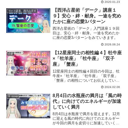
2020.01.23
捨てる新月です。水瓶座の新月をホロス
コープを交えて解説していきます。
【西洋占星術「デーク」講座１
デーク講座：西洋占星術
９】安心・絆・献身。一途を究め
たかに座の恋愛3パターン
西洋占星術の「デーク」入門講座１９回
目は、安心・絆・献身。一途を究めたか
に座の恋愛3パターンをみていきます。
2026.06.24
【12星座同士の相性編４】牡牛座
恋愛
×「牡羊座」「牡牛座」「双子
座」「蟹座」
12星座同士の相性編４回目の今回は、牡
牛座×「牡羊座」「牡牛座」「双子座」
「蟹座」の相性についてお伝えしていき
ます。
2024.02.06
8月4日の水瓶座の満月は「風の時
月 moon
代」に向けてのエネルギーが加速
していく満月
8月4日は水瓶座で満月を迎えます。12月
に迎える風の時代に向けてのエネルギー
が今回の満月を皮切りに加速していく満
月になります。ホロスコープを交えて、