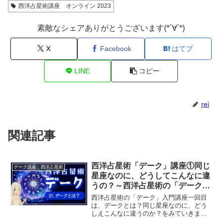
西洋占星術講座 オンライン 2023
素敵なシェアありがとうございます(*´∀`*)
X
Facebook
はてブ
LINE
コピー
rei
関連記事
西洋占星術「デーク」講座①同じ
デーク講座：西洋占星術
星座なのに、どうしてこんなに違
うの？～西洋占星術の「デーク」
入門～
西洋占星術の「デーク」入門講座一回目
は、デークとは？同じ星座なのに、どう
しえこんなに違うのか？をみていきま
す。