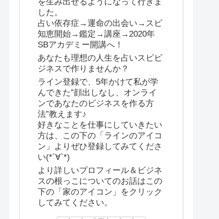
を生み出せるようになって行きま
した。
占い依存症→運命の出会い→スピ
知恵開始→鑑定→講座→2020年
SBアカデミー開講へ！
あなたも理想の人生を占いスピビ
ジネスで作りませんか？
ライン登録で、5年かけて私が学
んできた”顔出しなし、オンライ
ンであなたのビジネスを作る方
法”教えます♪
好きなことを仕事にしていきたい
方は、この下の「ラインのアイコ
ン」よりぜひ登録してみてくださ
い(*´∀`*)
より詳しいプロフィール＆ビジネ
スの根っこについてのお話はこの
下の「家のアイコン」をクリック
してみてください。