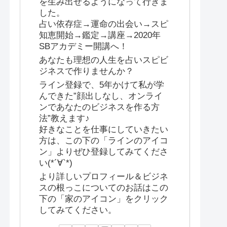
を生み出せるようになって行きま
した。
占い依存症→運命の出会い→スピ
知恵開始→鑑定→講座→2020年
SBアカデミー開講へ！
あなたも理想の人生を占いスピビ
ジネスで作りませんか？
ライン登録で、5年かけて私が学
んできた”顔出しなし、オンライ
ンであなたのビジネスを作る方
法”教えます♪
好きなことを仕事にしていきたい
方は、この下の「ラインのアイコ
ン」よりぜひ登録してみてくださ
い(*´∀`*)
より詳しいプロフィール＆ビジネ
スの根っこについてのお話はこの
下の「家のアイコン」をクリック
してみてください。