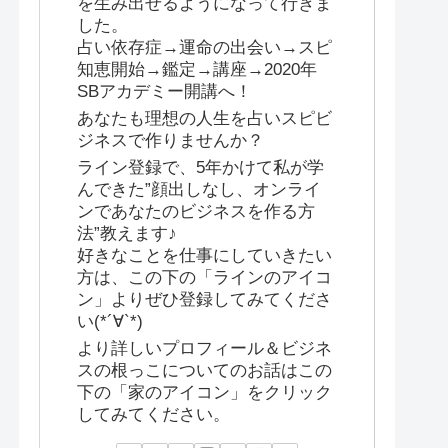
を生み出せるようになって行きま
した。
占い依存症→運命の出会い→スピ
知恵開始→鑑定→講座→2020年
SBアカデミー開講へ！
あなたも理想の人生を占いスピビ
ジネスで作りませんか？
ライン登録で、5年かけて私が学
んできた”顔出しなし、オンライ
ンであなたのビジネスを作る方
法”教えます♪
好きなことを仕事にしていきたい
方は、この下の「ラインのアイコ
ン」よりぜひ登録してみてくださ
い(*´∀`*)
より詳しいプロフィール＆ビジネ
スの根っこについてのお話はこの
下の「家のアイコン」をクリック
してみてください。