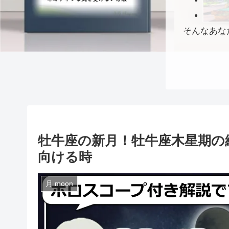
そんなあな
牡牛座の新月！牡牛座木星期の
向ける時
月 moon