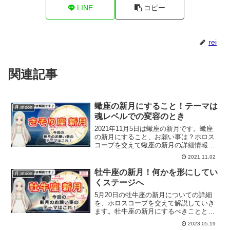
LINE
コピー
rei
関連記事
蠍座の新月にすること！テーマは
月 moon
魂レベルでの変容のとき
2021年11月5日は蠍座の新月です。蠍座
の新月にすること、お願い事は？ホロス
コープを交えて蠍座の新月の詳細情報を
お届けします。
2021.11.02
牡牛座の新月！何かを形にしてい
月 moon
くステージへ
5月20日の牡牛座の新月についての詳細
を、ホロスコープを交えて解説していき
ます。牡牛座の新月にするべきことと
は？
2023.05.19