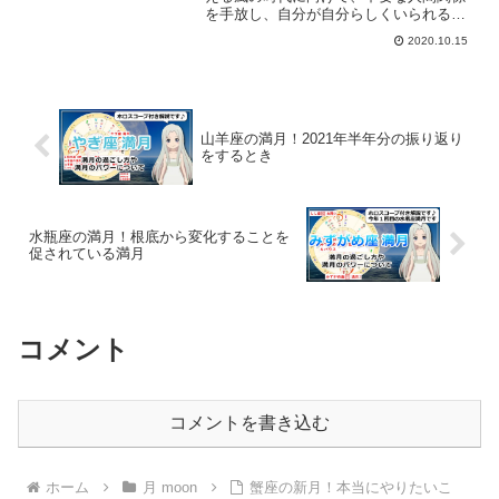
を手放し、自分が自分らしくいられる人
間関係を刷新していく。そんな新月にな
2020.10.15
ります。天秤座の新月の詳細をホロスコ
ープを交えて解説します。
山羊座の満月！2021年半年分の振り返り
をするとき
水瓶座の満月！根底から変化することを
促されている満月
コメント
コメントを書き込む
ホーム
月 moon
蟹座の新月！本当にやりたいこ