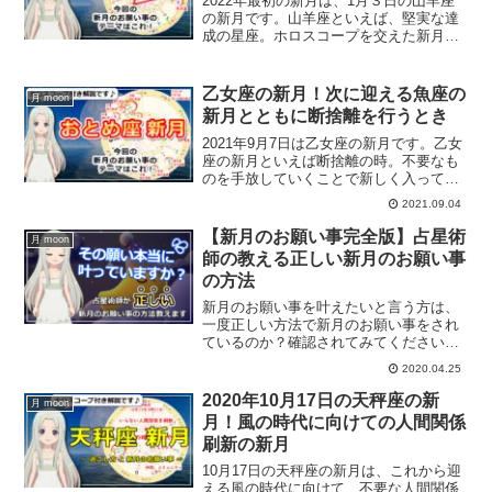
2022年最初の新月は、1月３日の山羊座
の新月です。山羊座といえば、堅実な達
成の星座。ホロスコープを交えた新月の
解説、お願い事などについてお伝えして
いきます。
乙女座の新月！次に迎える魚座の
月 moon
新月とともに断捨離を行うとき
2021年9月7日は乙女座の新月です。乙女
座の新月といえば断捨離の時。不要なも
のを手放していくことで新しく入ってく
る時です。乙女座の新月にすること、乙
2021.09.04
女座の新月のお願い事をホロスコープを
交えて解説します。
【新月のお願い事完全版】占星術
月 moon
師の教える正しい新月のお願い事
の方法
新月のお願い事を叶えたいと言う方は、
一度正しい方法で新月のお願い事をされ
ているのか？確認されてみてください。
占星術師の私が教える正しい新月のお願
2020.04.25
い事の方法をご紹介します。
2020年10月17日の天秤座の新
月 moon
月！風の時代に向けての人間関係
刷新の新月
10月17日の天秤座の新月は、これから迎
える風の時代に向けて、不要な人間関係