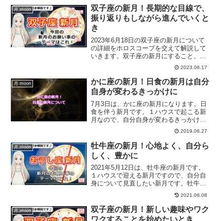
双子座の新月！長期的な目線で、
月 moon
振り返りもしながら進んでいくと
き
2023年6月18日の双子座の新月について
の詳細をホロスコープを交えて解説して
いきます。双子座の新月にすること、お
願い事は？
2023.06.17
かに座の新月！日食の新月は自分
月 moon
自身が変わるきっかけに
7月3日は、かに座の新月になります。日
食を伴う新月です。１ハウスで起こる新
月なので、自分自身が変わるきっかけと
なる新月と言えるでしょう。かに座の日
2019.06.27
食新月について、ホロスコープを交えて
解説します。
牡牛座の新月！心地よく、自分ら
月 moon
しく、豊かに
2021年5月12日は、牡牛座の新月です。
１ハウスで迎える新月ですので、自分自
身について見直したい新月です。牡牛座
の新月の詳細、過ごし方、お願い事など
2021.06.08
をホロスコープを交えて解説していきま
す。
双子座の新月！新しい趣味やワク
月 moon
ワクすることを始めたいとき