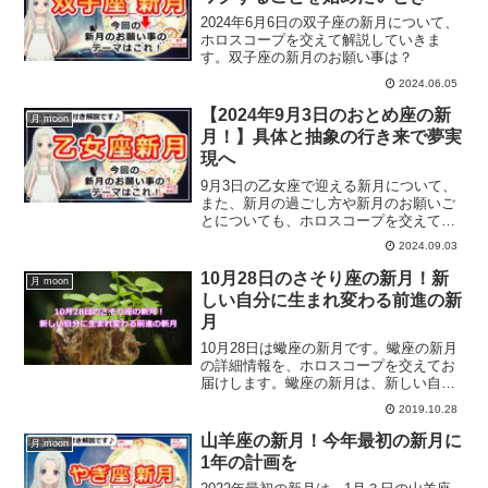
2024年6月6日の双子座の新月について、
ホロスコープを交えて解説していきま
す。双子座の新月のお願い事は？
2024.06.05
【2024年9月3日のおとめ座の新
月 moon
月！】具体と抽象の行き来で夢実
現へ
9月3日の乙女座で迎える新月について、
また、新月の過ごし方や新月のお願いご
とについても、ホロスコープを交えて解
説していきます。
2024.09.03
10月28日のさそり座の新月！新
月 moon
しい自分に生まれ変わる前進の新
月
10月28日は蠍座の新月です。蠍座の新月
の詳細情報を、ホロスコープを交えてお
届けします。蠍座の新月は、新しい自分
に生まれ変わるための新月です。今回の
2019.10.28
新月でするべきこととは？
山羊座の新月！今年最初の新月に
月 moon
1年の計画を