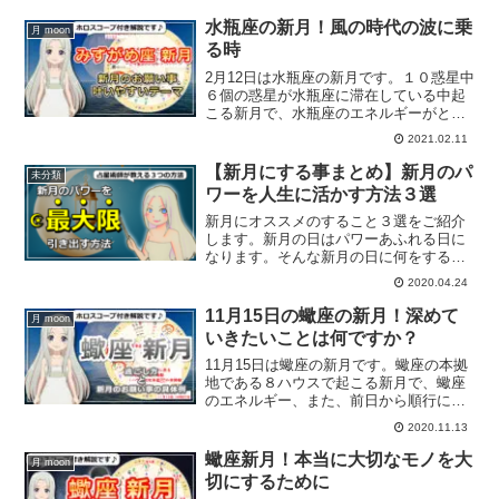
を交えて解説していきます。
水瓶座の新月！風の時代の波に乗
月 moon
る時
2月12日は水瓶座の新月です。１０惑星中
６個の惑星が水瓶座に滞在している中起
こる新月で、水瓶座のエネルギーがとっ
ても強い新月になります。そんな新月に
2021.02.11
するべきこと、新月のお願い事について
解説していきます。
【新月にする事まとめ】新月のパ
未分類
ワーを人生に活かす方法３選
新月にオススメのすること３選をご紹介
します。新月の日はパワーあふれる日に
なります。そんな新月の日に何をするこ
とでパワーを人生に活かすことができる
2020.04.24
のか？新月の日に取り入れたい事とは？
11月15日の蠍座の新月！深めて
月 moon
いきたいことは何ですか？
11月15日は蠍座の新月です。蠍座の本拠
地である８ハウスで起こる新月で、蠍座
のエネルギー、また、前日から順行に戻
っている火星のエネルギーが強い新月に
2020.11.13
なります。蠍座の新月について、ホロス
コープを交えて解説していきます。
蠍座新月！本当に大切なモノを大
月 moon
切にするために