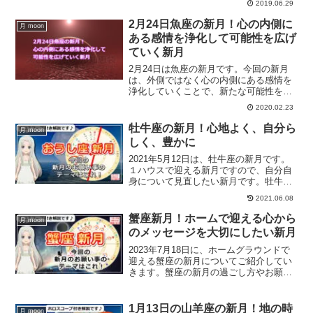
2019.06.29
える方法とは？
2月24日魚座の新月！心の内側に
月 moon
ある感情を浄化して可能性を広げ
ていく新月
2月24日は魚座の新月です。今回の新月
は、外側ではなく心の内側にある感情を
浄化していくことで、新たな可能性を広
げていくことができる新月です。うお座
2020.02.23
の新月の詳細情報を、ホロスコープを交
えて解説していきます。
牡牛座の新月！心地よく、自分ら
月 moon
しく、豊かに
2021年5月12日は、牡牛座の新月です。
１ハウスで迎える新月ですので、自分自
身について見直したい新月です。牡牛座
の新月の詳細、過ごし方、お願い事など
2021.06.08
をホロスコープを交えて解説していきま
す。
蟹座新月！ホームで迎える心から
月 moon
のメッセージを大切にしたい新月
2023年7月18日に、ホームグラウンドで
迎える蟹座の新月についてご紹介してい
きます。蟹座の新月の過ごし方やお願い
事は？
1月13日の山羊座の新月！地の時
月 moon