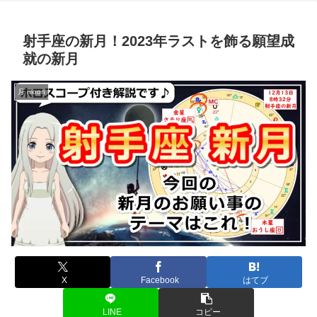
射手座の新月！2023年ラストを飾る願望成
就の新月
月 moon
X
Facebook
はてブ
LINE
コピー