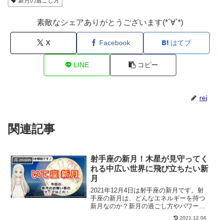
新月の過ごし方
素敵なシェアありがとうございます(*´∀`*)
X
Facebook
はてブ
LINE
コピー
rei
関連記事
射手座の新月！木星が見守ってく
月 moon
れる中広い世界に飛び立ちたい新
月
2021年12月4日は射手座の新月です。射
手座の新月は、どんなエネルギーを持つ
新月なのか？新月の過ごし方やパワーに
ついて、新月のお願い事をホロスコープ
2021.12.04