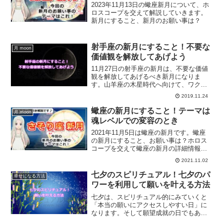
2023年11月13日の蠍座新月について、ホ
ロスコープを交えて解説していきます。
新月にすること、新月のお願い事は？
射手座の新月にすること！不要な
月 moon
価値観を解放してあげよう
11月27日の射手座の新月は、不要な価値
観を解放してあげるべき新月になりま
す。山羊座の木星時代へ向けて、ワクワ
クを取り入れ、地固めに向けて出発する
2019.11.24
ときとなりそうです。射手座の新月の詳
細をホロスコープを交えて解説します。
蠍座の新月にすること！テーマは
月 moon
魂レベルでの変容のとき
2021年11月5日は蠍座の新月です。蠍座
の新月にすること、お願い事は？ホロス
コープを交えて蠍座の新月の詳細情報を
お届けします。
2021.11.02
七夕のスピリチュアル！七夕のパ
幸せになる方法
ワーを利用して願いを叶える方法
七夕は、スピリチュアル的にみていくと
「本当の願いにアクセスしやすい日」に
なります。そして願望成就の日でもあり
ます。七夕のパワーを利用して願いを叶