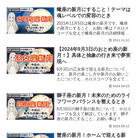
蠍座の新月にすること！テーマは
月 moon
魂レベルでの変容のとき
2021年11月5日は蠍座の新月です。蠍座
の新月にすること、お願い事は？ホロス
コープを交えて蠍座の新月の詳細情報を
お届けします。
2021.11.02
【2024年9月3日のおとめ座の新
月 moon
月！】具体と抽象の行き来で夢実
現へ
9月3日の乙女座で迎える新月について、
また、新月の過ごし方や新月のお願いご
とについても、ホロスコープを交えて解
説していきます。
2024.09.03
獅子座の新月！未来のためのライ
月 moon
フワークバランスを整えるとき
8月16日の獅子座の新月について、ホロス
コープを交えて解説していきます。獅子
座の新月にすること、お願い事は？
2023.08.12
蟹座の新月！ホームで迎える新
月 moon