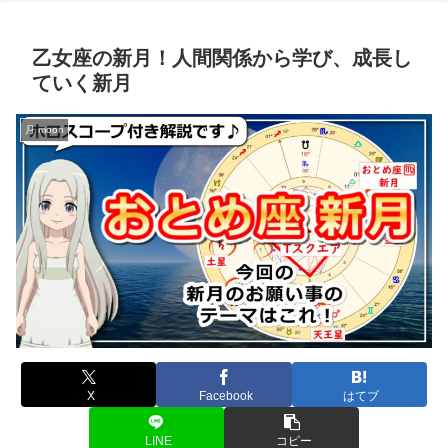
乙女座の新月！人間関係から学び、成長し
ていく新月
月 moon
X
Facebook
はてブ
LINE
コピー