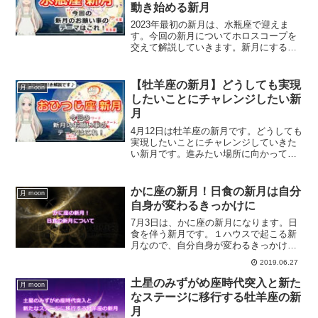
動き始める新月
2023年最初の新月は、水瓶座で迎えま
す。今回の新月についてホロスコープを
交えて解説していきます。新月にするべ
きこととは？
【牡羊座の新月】どうしても実現
月 moon
したいことにチャレンジしたい新
月
4月12日は牡羊座の新月です。どうしても
実現したいことにチャレンジしていきた
い新月です。進みたい場所に向かって、
新しいスタートを切るのに最適な新月に
なります。牡羊座の新月の過ごし方、最
適な新月のお願い事は？
かに座の新月！日食の新月は自分
月 moon
自身が変わるきっかけに
7月3日は、かに座の新月になります。日
食を伴う新月です。１ハウスで起こる新
月なので、自分自身が変わるきっかけと
なる新月と言えるでしょう。かに座の日
2019.06.27
食新月について、ホロスコープを交えて
解説します。
土星のみずがめ座時代突入と新た
月 moon
なステージに移行する牡羊座の新
月