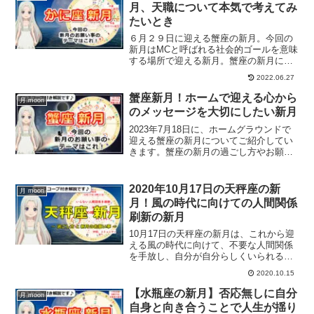
月、天職について本気で考えてみ
たいとき
６月２９日に迎える蟹座の新月。今回の
新月はMCと呼ばれる社会的ゴールを意味
する場所で迎える新月。蟹座の新月にす
ること、お願い事など解説します。
2022.06.27
蟹座新月！ホームで迎える心から
月 moon
のメッセージを大切にしたい新月
2023年7月18日に、ホームグラウンドで
迎える蟹座の新月についてご紹介してい
きます。蟹座の新月の過ごし方やお願い
事は？
2020年10月17日の天秤座の新
月 moon
月！風の時代に向けての人間関係
刷新の新月
10月17日の天秤座の新月は、これから迎
える風の時代に向けて、不要な人間関係
を手放し、自分が自分らしくいられる人
間関係を刷新していく。そんな新月にな
2020.10.15
ります。天秤座の新月の詳細をホロスコ
ープを交えて解説します。
【水瓶座の新月】否応無しに自分
月 moon
自身と向き合うことで人生が揺り