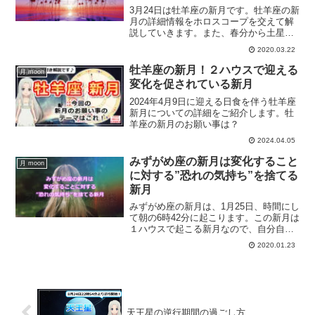
3月24日は牡羊座の新月です。牡羊座の新
月の詳細情報をホロスコープを交えて解
説していきます。また、春分から土星の
水瓶座入りについて、これからの新しい
2020.03.22
時代に向けて何をすればいいのか？につ
いても合わせて解説していきます。
牡羊座の新月！２ハウスで迎える
月 moon
変化を促されている新月
2024年4月9日に迎える日食を伴う牡羊座
新月についての詳細をご紹介します。牡
羊座の新月のお願い事は？
2024.04.05
みずがめ座の新月は変化すること
月 moon
に対する”恐れの気持ち”を捨てる
新月
みずがめ座の新月は、1月25日、時間にし
て朝の6時42分に起こります。この新月は
１ハウスで起こる新月なので、自分自身
が変化することに対する恐れの気持ちを
2020.01.23
捨てる新月です。水瓶座の新月をホロス
コープを交えて解説していきます。
天王星の逆行期間の過ごし方