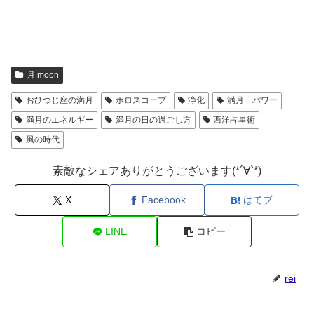
月 moon
おひつじ座の満月
ホロスコープ
浄化
満月 パワー
満月のエネルギー
満月の日の過ごし方
西洋占星術
風の時代
素敵なシェアありがとうございます(*´∀`*)
X
Facebook
はてブ
LINE
コピー
rei