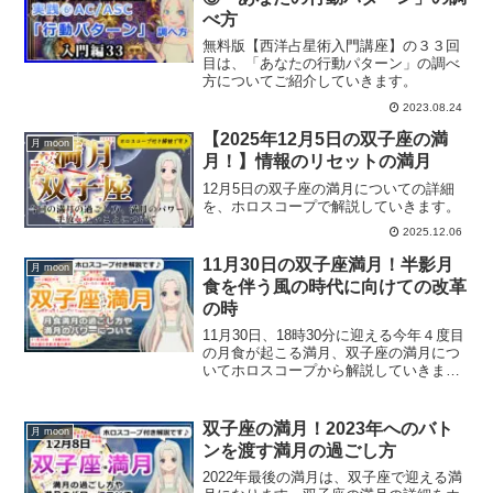
べ方
無料版【西洋占星術入門講座】の３３回
目は、「あなたの行動パターン」の調べ
方についてご紹介していきます。
2023.08.24
【2025年12月5日の双子座の満
月 moon
月！】情報のリセットの満月
12月5日の双子座の満月についての詳細
を、ホロスコープで解説していきます。
2025.12.06
11月30日の双子座満月！半影月
月 moon
食を伴う風の時代に向けての改革
の時
11月30日、18時30分に迎える今年４度目
の月食が起こる満月、双子座の満月につ
いてホロスコープから解説していきま
す。どんな過ごし方をすればいいのか？
また、今回の双子座の満月のパワーにつ
いて解説していきます。
双子座の満月！2023年へのバト
月 moon
ンを渡す満月の過ごし方
2022年最後の満月は、双子座で迎える満