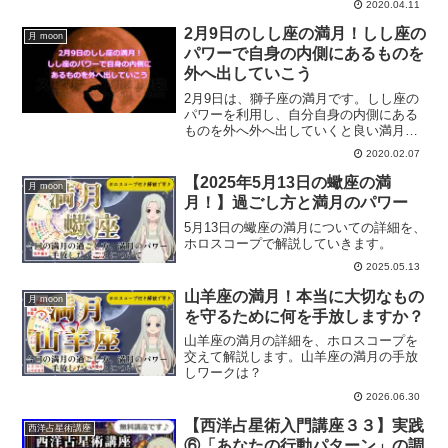
2020.04.11
これならしたい、続けたいと思えること
を毎日の朝のルーティーンにし、ハッピ
2月9日のしし座の満月！しし座の
月 moon
ーな毎日をクリエイトしていきません
パワーで自身の内側にあるものを
か？
外へ出していこう
2月9日は、獅子座の満月です。しし座の
パワーを利用し、自分自身の内側にある
ものを外へ外へ出していくと良い満月に
なります。獅子座の満月にすると良いこ
2020.02.07
ととは？
【2025年5月13日の蠍座の満
月 moon
月！】過ごし方と満月のパワー
5月13日の蠍座の満月についての詳細を、
ホロスコープで解説していきます。
2025.05.13
山羊座の満月！本当に大切なもの
月 moon
を守るために何を手放しますか？
山羊座の満月の詳細を、ホロスコープを
交えて解説します。山羊座の満月の手放
しワークは？
2026.06.30
【西洋占星術入門講座３３】実践
西洋占星術講座
⑥「あなたの行動パターン」の調