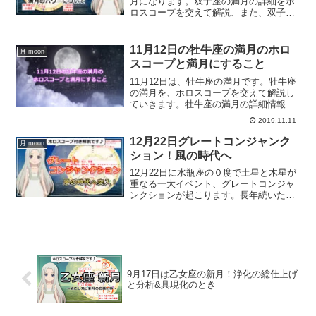
月になります。双子座の満月の詳細をホ
ロスコープを交えて解説、また、双子座
の満月に手放したいことは？
11月12日の牡牛座の満月のホロ
月 moon
スコープと満月にすること
11月12日は、牡牛座の満月です。牡牛座
の満月を、ホロスコープを交えて解説し
ていきます。牡牛座の満月の詳細情報、
また、牡牛座の満月にすると良いことに
2019.11.11
ついて解説します。
12月22日グレートコンジャンク
月 moon
ション！風の時代へ
12月22日に水瓶座の０度で土星と木星が
重なる一大イベント、グレートコンジャ
ンクションが起こります。長年続いた地
の星座でのグレートコンジャンクション
から風の星座でのグレートコンジャンク
ションへ。グレートコンジャンクション
と風の時代について解説します。
9月17日は乙女座の新月！浄化の総仕上げ
と分析&具現化のとき