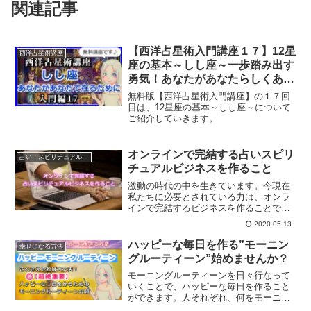
関連記事
【西洋占星術入門講座１７】12星
西洋占星術講座
座の基本～しし座～一歩踏み出す
勇気！あなたがあなたらしくある
ことを教えてくれる星座
無料版【西洋占星術入門講座】の１７回
目は、12星座の基本～しし座～について
ご紹介していきます。
オンラインで完結する占いスピリ
占い・スピリチュアルビジネス
チュアルビジネスを作ること
激動の時代の中を生きています。今現在
私たちに必要とされている力は、オンラ
インで完結するビジネスを作ることで
す。オンラインで占いスピリチュアルビ
2020.05.13
ジネスを作っていく事について解説して
いきます。
ハッピーな毎日を作る”モーニン
幸せになる方法
グルーティーン”始めませんか？
モーニングルーティーンを日々行なって
いくことで、ハッピーな毎日を作ること
ができます。人それぞれ、何をモーニン
グルーティーンにするかは異なります。