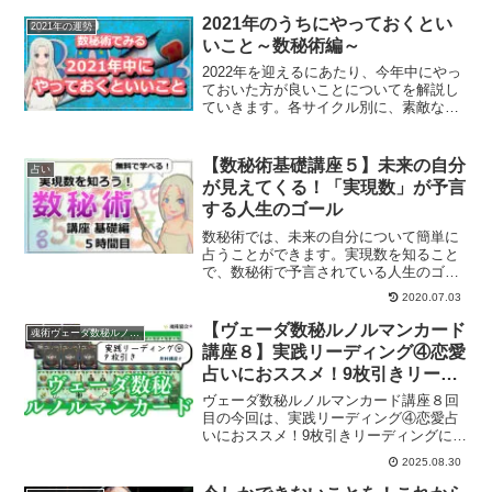
について解説していきます。
2021年のうちにやっておくとい
2021年の運勢
いこと～数秘術編～
2022年を迎えるにあたり、今年中にやっ
ておいた方が良いことについてを解説し
ていきます。各サイクル別に、素敵な
2022年を迎えるにあたりすると良いこと
とは？
【数秘術基礎講座５】未来の自分
占い
が見えてくる！「実現数」が予言
する人生のゴール
数秘術では、未来の自分について簡単に
占うことができます。実現数を知ること
で、数秘術で予言されている人生のゴー
ルを導き出せるのです。あなたの人生の
2020.07.03
ゴールは？
【ヴェーダ数秘ルノルマンカード
魂術ヴェーダ数秘ルノルマンカード
講座８】実践リーディング④恋愛
占いにおススメ！9枚引きリーデ
ィング
ヴェーダ数秘ルノルマンカード講座８回
目の今回は、実践リーディング④恋愛占
いにおススメ！9枚引きリーディングにつ
いてのお話をしていきます。
2025.08.30