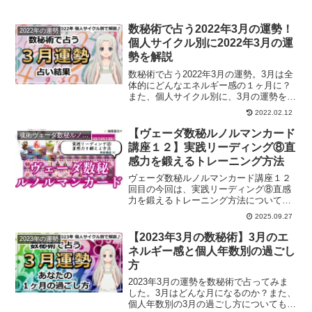
数秘術で占う2022年3月の運勢！
2022年の運勢
個人サイクル別に2022年3月の運
勢を解説
数秘術で占う2022年3月の運勢。3月は全
体的にどんなエネルギー感の１ヶ月に？
また、個人サイクル別に、3月の運勢を解
説していきます。
2022.02.12
【ヴェーダ数秘ルノルマンカード
魂術ヴェーダ数秘ルノルマンカード
講座１２】実践リーディング⑧直
感力を鍛えるトレーニング方法
ヴェーダ数秘ルノルマンカード講座１２
回目の今回は、実践リーディング⑧直感
力を鍛えるトレーニング方法についての
お話をしていきます。
2025.09.27
【2023年3月の数秘術】3月のエ
2023年の運勢
ネルギー感と個人年数別の過ごし
方
2023年3月の運勢を数秘術で占ってみま
した。3月はどんな月になるのか？また、
個人年数別の3月の過ごし方についてもご