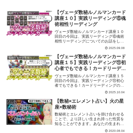
紹介しています。
【ヴェーダ数秘ルノルマンカード
魂術ヴェーダ数秘ルノルマンカード
講座１０】実践リーディング⑥魂
術相性リーディング
ヴェーダ数秘ルノルマンカード講座１０
回目の今回は、実践リーディング⑥魂術
相性リーディングについてのお話をして
いきます。
2025.09.08
【ヴェーダ数秘ルノルマンカード
魂術ヴェーダ数秘ルノルマンカード
講座１５】実践リーディング⑪初
心者でもできる！カードリーディ
ングの基本
ヴェーダ数秘ルノルマンカード講座１５
回目の今回は、実践リーディング⑪初心
者でもできる！カードリーディングの基
本についてのお話をしていきます。
2025.10.04
【数秘×エレメント占い】火の星
占い
座×数秘術
数秘術とエレメント占いを掛け合わせる
ことで、より詳しい生まれ持った性質を
知ることができます。あなたの生まれ持
った本質部分は？火のエレメント×数秘術
2020.08.04