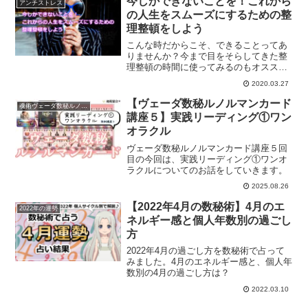
今しかできないことを！これから
アンチストレス
の人生をスムーズにするための整
理整頓をしよう
こんな時だからこそ、できることってあ
りませんか？今まで目をそらしてきた整
理整頓の時間に使ってみるのもオススメ
です。これからの人生をスムーズに進め
2020.03.27
て行くためにも、整理整頓してみません
か？
【ヴェーダ数秘ルノルマンカード
魂術ヴェーダ数秘ルノルマンカード
講座５】実践リーディング①ワン
オラクル
ヴェーダ数秘ルノルマンカード講座５回
目の今回は、実践リーディング①ワンオ
ラクルについてのお話をしていきます。
2025.08.26
【2022年4月の数秘術】4月のエ
2022年の運勢
ネルギー感と個人年数別の過ごし
方
2022年4月の過ごし方を数秘術で占って
みました。4月のエネルギー感と、個人年
数別の4月の過ごし方は？
2022.03.10