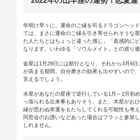
2022年の山羊座の運勢！恋愛運
年明け早々に、運命のご縁を司るドラゴンヘッド
ては、まさに運命のご縁を引き寄せられそうな星
た人たちとはちょっと違った感じ」「直感的にビ
なります。いわゆる「ソウルメイト」との巡り逢
金星は1月29日には順行となり、それから3月6
が高まる期間。自分磨きの効果も出やすいので、
言えるでしょう。
水星があなたの星座で逆行している1月～2月初
っ張られる出来事もありそう。また、木星がおひつ
縁が思わぬ幸運をもたらしてくれる可能性も考え
同窓会のお誘いなどあった場合はフラッと参加し
しれません。