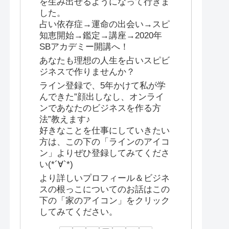
を生み出せるようになって行きま
した。
占い依存症→運命の出会い→スピ
知恵開始→鑑定→講座→2020年
SBアカデミー開講へ！
あなたも理想の人生を占いスピビ
ジネスで作りませんか？
ライン登録で、5年かけて私が学
んできた”顔出しなし、オンライ
ンであなたのビジネスを作る方
法”教えます♪
好きなことを仕事にしていきたい
方は、この下の「ラインのアイコ
ン」よりぜひ登録してみてくださ
い(*´∀`*)
より詳しいプロフィール＆ビジネ
スの根っこについてのお話はこの
下の「家のアイコン」をクリック
してみてください。