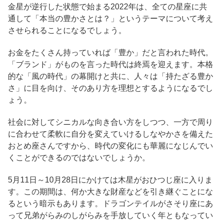
金星が逆行した状態で始まる2022年は、全ての星座に共
通して「本当の豊かさとは？」というテーマについて考え
させられることになるでしょう。
お金をたくさん持っていれば「豊か」だと言われた時代。
「ブランド」がものを言った時代は終焉を迎えます。本格
的な「風の時代」の幕開けと共に、人々は「持たざる豊か
さ」に目を向け、そのあり方を理想とするようになるでし
ょう。
社会に対してシニカルな向き合い方をしつつ、一方で周り
に合わせて柔軟に自分を変えていけるしなやかさを備えた
おとめ座さんですから、時代の変化にも華麗になじんでい
くことができるのではないでしょうか。
5月11日～10月28日にかけては木星がおひつじ座に入りま
す。この期間は、何か大きな財産などを引き継ぐことにな
るという暗示もあります。ドラゴンテイルがさそり座にあ
って兄弟がらみのしがらみを手放していく年ともなってい