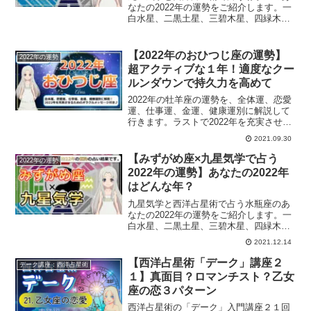
なたの2022年の運勢をご紹介します。一
白水星、二黒土星、三碧木星、四緑木
星、五黄土星、六白金星、七赤金星、八
白土星、九紫火星別にご紹介。
【2022年のおひつじ座の運勢】
2022年の運勢
超アクティブな１年！適度なクー
ルンダウンで持久力を高めて
2022年の牡羊座の運勢を、全体運、恋愛
運、仕事運、金運、健康運別に解説して
行きます。ラストで2022年を充実させる
ためのオラクルメッセージも載せていま
2021.09.30
す。牡羊座のあなたの2022年の運勢は？
【みずがめ座×九星気学で占う
2022年の運勢
2022年の運勢】あなたの2022年
はどんな年？
九星気学と西洋占星術で占う水瓶座のあ
なたの2022年の運勢をご紹介します。一
白水星、二黒土星、三碧木星、四緑木
星、五黄土星、六白金星、七赤金星、八
2021.12.14
白土星、九紫火星別にご紹介。
【西洋占星術「デーク」講座２
デーク講座：西洋占星術
１】真面目？ロマンチスト？乙女
座の恋３パターン
西洋占星術の「デーク」入門講座２１回