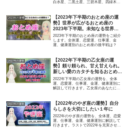
白水星、二黒土星、三碧木星、四緑木
星、五黄土星、六白金星、七赤金星、八
白土星、九紫火星別にご紹介。
【2023年下半期のおとめ座の運
2023年の運勢
勢】世界が広がるおとめ座の
2023年下半期。未知なる世界に
勇気を出して飛び込んで
2023年下半期のおとめ座の運勢をご紹介
します。全体運、恋愛運、仕事運、金
運、健康運別のおとめ座の後半戦は？
【2022年下半期の乙女座の運
2022年の運勢
勢】頼り頼られ、甘え甘えられ。
新しい愛のカタチを知るおとめ座
の2022年後半
2022年下半期の乙女座の運勢を、全体
運、恋愛運、仕事運、金運、健康運別に
解説して行きます。乙女座のあなたにと
っての2022年後半は？
【2022年のやぎ座の運勢】自分
2022年の運勢
らしさを大切にしたい１年に
2022年のやぎ座の運勢を、全体運、恋愛
運、仕事運、金運、健康運別に解説して
行きます。ラストで2022年を充実させる