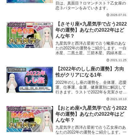
目は、真面目？ロマンチスト？乙女座の
恋３パターンをみていきます。
2026.07.01
【さそり座×九星気学で占う2022
2022年の運勢
年の運勢】あなたの2022年はど
んな年？
九星気学と西洋占星術で占う蠍座のあな
たの2022年の運勢をご紹介します。一白
水星、二黒土星、三碧木星、四緑木星、
五黄土星、六白金星、七赤金星、八白土
2021.11.25
星、九紫火星別にご紹介。
【2022年のしし座の運勢】方向
2022年の運勢
性がクリアになる1年
2022年のしし座の運勢を、全体運、恋愛
運、仕事運、金運、健康運別に解説して
行きます。ラストで2022年を充実させる
ためのオラクルメッセージも載せていま
2021.10.13
す。獅子座のあなたの2022年の運勢は？
【おとめ座×九星気学で占う2022
2022年の運勢
年の運勢】あなたの2022年はど
んな年？
九星気学と西洋占星術で占う乙女座のあ
なたの2022年の運勢をご紹介します。一