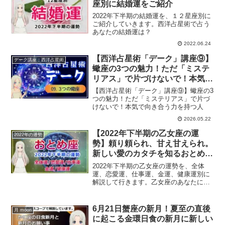
座別に結婚運をご紹介
2022年下半期の結婚運を、１２星座別に
ご紹介していきます。西洋占星術で占う
あなたの結婚運は？
2022.06.24
【西洋占星術「デーク」講座⑨】
デーク講座：西洋占星術
蠍座の3つの魅力！ただ「ミステ
リアス」で片づけないで！本気で
向き合う力を持つ人
【西洋占星術「デーク」講座⑨】蠍座の3
つの魅力！ただ「ミステリアス」で片づ
けないで！本気で向き合う力を持つ人
2026.05.22
【2022年下半期の乙女座の運
2022年の運勢
勢】頼り頼られ、甘え甘えられ。
新しい愛のカタチを知るおとめ座
の2022年後半
2022年下半期の乙女座の運勢を、全体
運、恋愛運、仕事運、金運、健康運別に
解説して行きます。乙女座のあなたにと
っての2022年後半は？
6月21日蟹座の新月！夏至の直後
月 moon
に起こる金環日食の新月に新しい