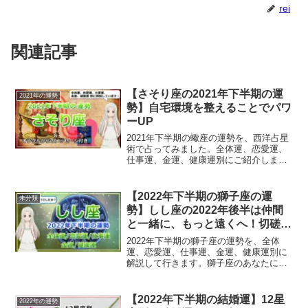
rei
関連記事
【さそり座の2021年下半期の運
2021年の運勢
勢】自宅環境を整えることでパワ
ーUP
2021年下半期の蠍座の運勢を、西洋占星
術で占ってみました。全体運、恋愛運、
仕事運、金運、健康運別にご紹介しま
す。
【2022年下半期の獅子座の運
未分類
勢】しし座の2022年後半は仲間
と一緒に、もっと遠くへ！切磋琢
磨で自分に磨きをかける
2022年下半期の獅子座の運勢を、全体
運、恋愛運、仕事運、金運、健康運別に
解説して行きます。獅子座のあなたにと
っての2022年後半は？
【2022年下半期の結婚運】12星
2022年の運勢