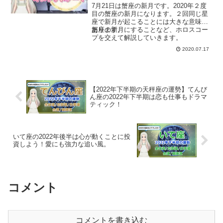
7月21日は蟹座の新月です。2020年２度
目の蟹座の新月になります。２回同じ星
座で新月が起こることには大きな意味が
あります。
蟹座の新月にすることなど、ホロスコー
プを交えて解説していきます。
2020.07.17
【2022年下半期の天秤座の運勢】てんび
ん座の2022年下半期は恋も仕事もドラマ
ティック！
いて座の2022年後半は心が動くことに投
資しよう！愛にも強力な追い風。
コメント
コメントを書き込む