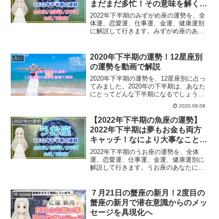
まだまだ多忙！その意味を解くカ
ギを見つける時間
2022年下半期のみずがめ座の運勢を、全
体運、恋愛運、仕事運、金運、健康運別
に解説して行きます。みずがめ座のあな
たにとっての2022年後半は？
2020年下半期の運勢！12星座別
占い
の運勢を動画で解説
2020年下半期の運勢を、12星座別に占っ
てみました。2020年の下半期は、あなた
にとってどんな下半期になるでしょう
か？12星座別の運勢を動画で詳しく解説
2020.08.08
していきます。
【2022年下半期の魚座の運勢】
2022年の運勢
2022年下半期は夢もお金も両方
キャッチ！なにより大事なことは
あなた自身が楽しむこと
2022年下半期のうお座の運勢を、全体
運、恋愛運、仕事運、金運、健康運別に
解説して行きます。うお座のあなたにと
っての2022年後半は？
７月21日の蟹座の新月！2度目の
月 moon
蟹座の新月で潜在意識からのメッ
セージを具現化へ