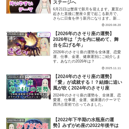
ステージへ
6月21日は蟹座で新月を迎えます。夏至が
起きた直後に蟹座０度で起こる新月で、
さらに日食を伴う新月になります。新し
いステージに向かっていく新月と言えま
2020.06.20
すね。蟹座の金環日食の新月について解
説していきます。
【2026年のさそり座の運勢】
2026年の運勢
2026年は「力を内に秘めて、舞
台を広げる年」
2026年のさそり座の運勢を全体運、恋愛
運、仕事、金運、健康運別にご紹介しま
す。あなたの2026年は？
2025.11.11
【2024年のさそり座の運勢】
2024年の運勢
「愛」が成就する！？結婚に追い
風が吹く2024年のさそり座
2024年のさそり座の運勢を、全体運、恋
愛運、仕事運、金運、健康運のテーマで
西洋占星術で占ってみました。
【2022年下半期の水瓶座の運
2022年の運勢
勢】みずがめ座の2022年後半は