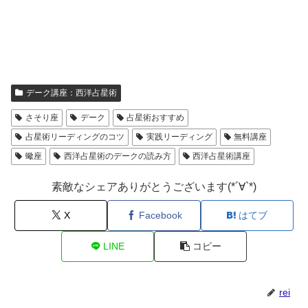
デーク講座：西洋占星術
さそり座
デーク
占星術おすすめ
占星術リーディングのコツ
実践リーディング
無料講座
蠍座
西洋占星術のデークの読み方
西洋占星術講座
素敵なシェアありがとうございます(*´∀`*)
X
Facebook
はてブ
LINE
コピー
rei