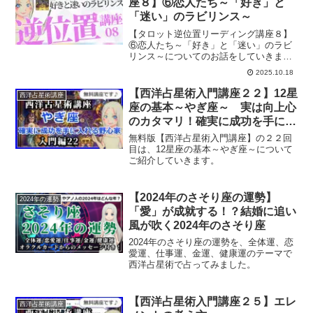
座８】⑥恋人たち～「好き」と
「迷い」のラビリンス～
【タロット逆位置リーディング講座８】
⑥恋人たち～「好き」と「迷い」のラビ
リンス～についてのお話をしていきま
す。
2025.10.18
【西洋占星術入門講座２２】12星
西洋占星術講座
座の基本～やぎ座～ 実は向上心
のカタマリ！確実に成功を手に入
れる野心家
無料版【西洋占星術入門講座】の２２回
目は、12星座の基本～やぎ座～について
ご紹介していきます。
【2024年のさそり座の運勢】
2024年の運勢
「愛」が成就する！？結婚に追い
風が吹く2024年のさそり座
2024年のさそり座の運勢を、全体運、恋
愛運、仕事運、金運、健康運のテーマで
西洋占星術で占ってみました。
【西洋占星術入門講座２５】エレ
西洋占星術講座