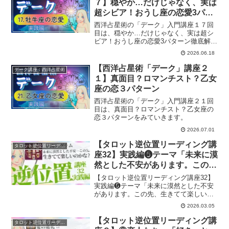
７】穏やか…だけじゃなく、実は
超シビア！おうし座の恋愛3パタ
ーン徹底解説
西洋占星術の「デーク」入門講座１７回
目は、穏やか…だけじゃなく、実は超シ
ビア！おうし座の恋愛3パターン徹底解説
をみていきます。
2026.06.18
【西洋占星術「デーク」講座２
デーク講座：西洋占星術
１】真面目？ロマンチスト？乙女
座の恋３パターン
西洋占星術の「デーク」入門講座２１回
目は、真面目？ロマンチスト？乙女座の
恋３パターンをみていきます。
2026.07.01
【タロット逆位置リーディング講
タロット逆位置リーディング講座
座32】実践編❺テーマ「未来に漠
然とした不安があります。この
先、生きてて楽しいのかなと。お
【タロット逆位置リーディング講座32】
金のことも心配。」
実践編❺テーマ「未来に漠然とした不安
があります。この先、生きてて楽しいの
かなと。お金のことも心配。」につい
2026.03.05
て、リーディングしていきます。
【タロット逆位置リーディング講
タロット逆位置リーディング講座