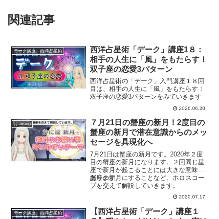
関連記事
西洋占星術「デーク」講座1８：
デーク講座：西洋占星術
相手の人生に「風」をもたらす！
双子座の恋愛3パターン
西洋占星術の「デーク」入門講座１８回
目は、相手の人生に「風」をもたらす！
双子座の恋愛3パターンをみていきます
2026.06.20
７月21日の蟹座の新月！2度目の
月 moon
蟹座の新月で潜在意識からのメッ
セージを具現化へ
7月21日は蟹座の新月です。2020年２度
目の蟹座の新月になります。２回同じ星
座で新月が起こることには大きな意味が
あります。
蟹座の新月にすることなど、ホロスコー
プを交えて解説していきます。
2020.07.17
【西洋占星術「デーク」講座１
デーク講座：西洋占星術