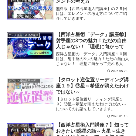
メントの考え方
無料版【西洋占星術入門講座】の２５回
目は、エレメントの考え方についてご紹
介していきます。
【西洋占星術「デーク」講座⑩】
デーク講座：西洋占星術
射手座の3つの魅力！ただの自由
人じゃない！「理想に向かって走
れる人」
西洋占星術の「デーク」入門講座１０回
目は、射手座の3つの魅力！ただの自由人
じゃない！「理想に向かって走れる人」
を持つ人をみていきます。
2026.05.23
【タロット逆位置リーディング講
タロット逆位置リーディング講座
座１９】⑰星～希望が消えたわけ
ではない～
【タロット逆位置リーディング講座１
９】⑰星～希望が消えたわけではない～
についてのお話をしていきます。
2026.01.15
【西洋占星術入門講座７】知って
西洋占星術講座
おきたい!惑星の話～火星～生き