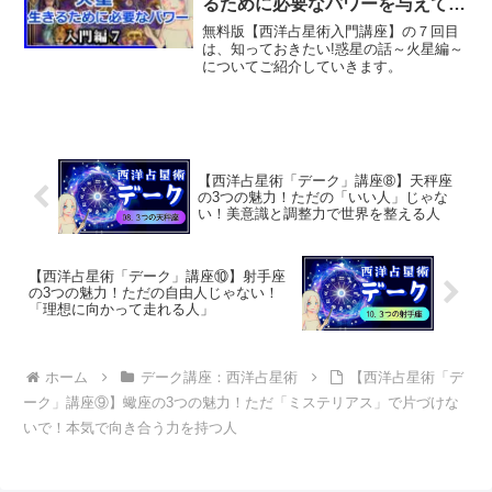
るために必要なパワーを与えてく
れる星
無料版【西洋占星術入門講座】の７回目
は、知っておきたい!惑星の話～火星編～
についてご紹介していきます。
【西洋占星術「デーク」講座➇】天秤座
の3つの魅力！ただの「いい人」じゃな
い！美意識と調整力で世界を整える人
【西洋占星術「デーク」講座⑩】射手座
の3つの魅力！ただの自由人じゃない！
「理想に向かって走れる人」
ホーム
デーク講座：西洋占星術
【西洋占星術「デ
ーク」講座⑨】蠍座の3つの魅力！ただ「ミステリアス」で片づけな
いで！本気で向き合う力を持つ人