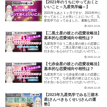
り自分軸が大切なツインレイとの恋愛に
【2021年のうちにやっておくと
2021年の運勢
ついてご紹介します。
いいこと～九星気学編～】
2021年もあと１ヶ月ですが、2021年中に
やっておくことが良いことについて、九
星気学で占ってみました。素敵な2022年
を過ごすためにも、ぜひ開運方法をチェ
2021.12.01
ックしてみてください。
【二黒土星の彼との恋愛攻略法】
恋愛
基本的な恋愛傾向や相性は？
九星気学で占う二黒土星の彼との恋愛に
ついてです。二黒土星の彼とはどんなお
付き合いを心がけていけばいいのでしょ
うか？恋愛傾向、結婚生活や復縁方法、
2020.12.14
また一白水星から九紫火星との相性につ
いても解説していきます。
【七赤金星の彼との恋愛攻略法】
恋愛
基本的な恋愛傾向や相性は？
九星気学で占う七赤金星の彼との恋愛に
ついてです。七赤金星の彼とはどんなお
付き合いを心がけていけばいいのでしょ
うか？恋愛傾向、結婚生活や復縁方法、
2020.12.25
また一白水星から九紫火星との相性につ
いても解説していきます。
【2023年九星気学でみる三碧木
2023年の運勢
星(さんぺきもくせい)さんの運
勢】