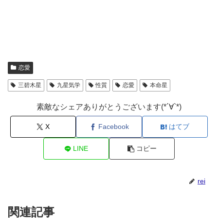
恋愛
三碧木星
九星気学
性質
恋愛
本命星
素敵なシェアありがとうございます(*´∀`*)
X
Facebook
はてブ
LINE
コピー
rei
関連記事