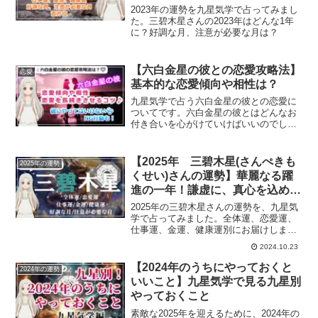
2023年の運勢を九星気学で占ってみまし
た。三碧木星さんの2023年はどんな1年
に？好調な月、注意が必要な月は？
【六白金星の彼との恋愛攻略法】
恋愛
基本的な恋愛傾向や相性は？
九星気学で占う六白金星の彼との恋愛に
ついてです。六白金星の彼とはどんなお
付き合いを心がけていけばいいのでしょ
うか？恋愛傾向、結婚生活や復縁方法、
また一白水星から九紫火星との相性につ
いても解説していきます。
【2025年 三碧木星(さんぺきも
2025年の運勢
くせい)さんの運勢】華麗なる躍
進の一年！謙虚に、真心を込めた
対応で信頼を築いて
2025年の三碧木星さんの運勢を、九星気
学で占ってみました。全体運、恋愛運、
仕事運、金運、健康運別にお届けしま
す。三碧木星のあなたの2025年の運勢
2024.10.23
は？
【2024年のうちにやっておくと
2024年の運勢
いいこと】九星気学で見る九星別
やっておくこと
素敵な2025年を迎えるために、2024年の