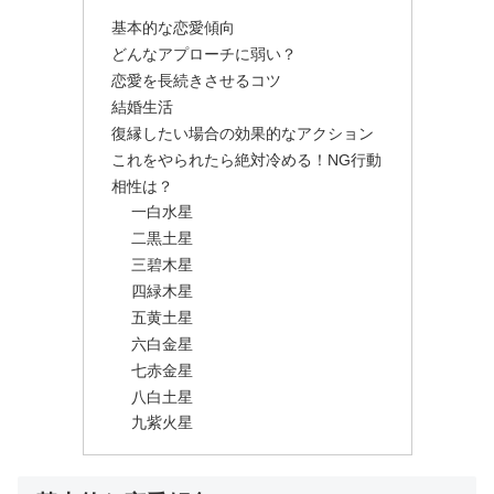
基本的な恋愛傾向
どんなアプローチに弱い？
恋愛を長続きさせるコツ
結婚生活
復縁したい場合の効果的なアクション
これをやられたら絶対冷める！NG行動
相性は？
一白水星
二黒土星
三碧木星
四緑木星
五黄土星
六白金星
七赤金星
八白土星
九紫火星