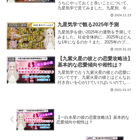
うちにやっておくと良いことについて、
九星気学で見てみました。九星別、今年
中にやることは？
2024.11.23
九星気学で観る2025年予測
2025年の運勢
九星気学を使い2025年の運勢を予測して
みました。社会全体的に、2025年はどん
な1年になるのか？また、2025年のブー
ムは？
2025.01.02
【九紫火星の彼との恋愛攻略法】
恋愛
基本的な恋愛傾向や相性は？
九星気学で占う九紫火星の彼との恋愛に
ついてです。九紫火星の彼とはどんなお
付き合いを心がけていけばいいのでしょ
うか？恋愛傾向、結婚生活や復縁方法、
2021.01.07
また一白水星から九紫火星との相性につ
いても解説していきます。
【一白水星の彼の恋愛攻略法】基本的な
恋愛傾向や相性は？