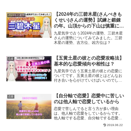
【2024年の三碧木星(さんぺきも
2024年の運勢
くせい)さんの運勢】試練と鍛錬
の年。山頂からの下山は慎重に、
ゆっくりと
九星気学で占う2024年の運勢、三碧木星
さんの運勢についてみてみました。三碧
木星の運勢、吉方位、凶方位は？
【五黄土星の彼との恋愛攻略法】
恋愛
基本的な恋愛傾向や相性は？
九星気学で占う五黄土星の彼との恋愛に
ついてです。五黄土星の彼とはどんなお
付き合いを心がけていけばいいのでしょ
うか？恋愛傾向、結婚生活や復縁方法、
また一白水星から九紫火星との相性につ
いても解説していきます。
【自分軸で恋愛】恋愛中に苦しい
恋愛
のは他人軸で恋愛しているから
恋愛で苦しんでると言う方が多い理由
は、他人軸で恋愛をしているからです。
他人軸でする恋愛、自分軸でする恋愛に
ついて、自分軸で恋愛をすることでハッ
2019.06.22
ピーな恋愛をする方法について、またよ