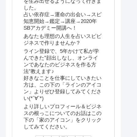
を生み出せるようになって行きま
した。
占い依存症→運命の出会い→スピ
知恵開始→鑑定→講座→2020年
SBアカデミー開講へ！
あなたも理想の人生を占いスピビ
ジネスで作りませんか？
ライン登録で、5年かけて私が学
んできた”顔出しなし、オンライ
ンであなたのビジネスを作る方
法”教えます♪
好きなことを仕事にしていきたい
方は、この下の「ラインのアイコ
ン」よりぜひ登録してみてくださ
い(*´∀`*)
より詳しいプロフィール＆ビジネ
スの根っこについてのお話はこの
下の「家のアイコン」をクリック
してみてください。