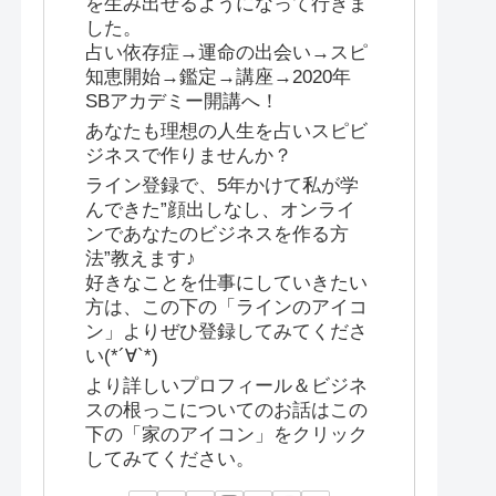
を生み出せるようになって行きま
した。
占い依存症→運命の出会い→スピ
知恵開始→鑑定→講座→2020年
SBアカデミー開講へ！
あなたも理想の人生を占いスピビ
ジネスで作りませんか？
ライン登録で、5年かけて私が学
んできた”顔出しなし、オンライ
ンであなたのビジネスを作る方
法”教えます♪
好きなことを仕事にしていきたい
方は、この下の「ラインのアイコ
ン」よりぜひ登録してみてくださ
い(*´∀`*)
より詳しいプロフィール＆ビジネ
スの根っこについてのお話はこの
下の「家のアイコン」をクリック
してみてください。