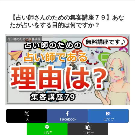
【占い師さんのための集客講座７９】あな
たが占いをする目的は何ですか？
占い師のための集客講座
X
Facebook
はてブ
LINE
コピー