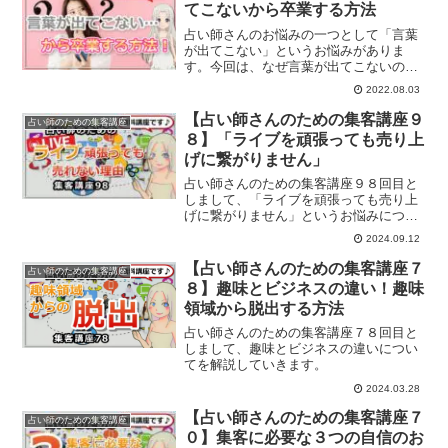
てこないから卒業する方法
占い師さんのお悩みの一つとして「言葉
が出てこない」というお悩みがありま
す。今回は、なぜ言葉が出てこないの
か？どうしたら言葉が出てこないから卒
2022.08.03
業できるのかについて、ご紹介していき
ます。
【占い師さんのための集客講座９
占い師のための集客講座
８】「ライブを頑張っても売り上
げに繋がりません」
占い師さんのための集客講座９８回目と
しまして、「ライブを頑張っても売り上
げに繋がりません」というお悩みについ
てお話します。
2024.09.12
【占い師さんのための集客講座７
占い師のための集客講座
８】趣味とビジネスの違い！趣味
領域から脱出する方法
占い師さんのための集客講座７８回目と
しまして、趣味とビジネスの違いについ
てを解説していきます。
2024.03.28
【占い師さんのための集客講座７
占い師のための集客講座
０】集客に必要な３つの自信のお