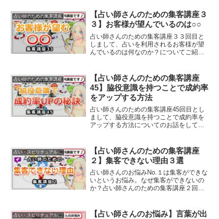
【占い師さんのための集客講座３
占い師のための集客講座
３】お客様が望んでいるのは○○
占い師さんのための集客講座３３回目と
しまして、占いを利用されるお客様が望
んでいるのは何なのか？についてご紹介
していきます。
【占い師さんのための集客講座
占い師のための集客講座
45】脇役意識を持つことで成約率
をアップする方法
占い師さんのための集客講座45回目とし
まして、脇役意識を持つことで成約率を
アップする方法についてのお話をしてい
きます。
【占い師さんのための集客講座
占い・スピリチュアルビジネス
２】集客できない理由３選
占い師さんのお悩みNo.１は集客ができな
いというお悩み。なぜ集客ができないの
か？占い師さんのための集客講座２回目
は、集客できない理由３選をお伝えして
いきます。
【占い師さんのお悩み】言葉が出
占い・スピリチュアルビジネス