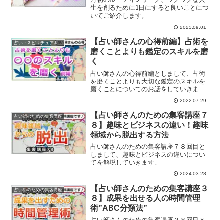
生を創るために1日にすると良いことにつ
いてご紹介します。
2023.09.01
【占い師さんの心得前編】占術を
占い・スピリチュアルビジネス
磨くことよりも鑑定のスキルを磨
く
占い師さんの心得前編としまして、占術
を磨くことよりも大切な鑑定のスキルを
磨くことについてのお話をしていきま
す。
2022.07.29
【占い師さんのための集客講座７
占い師のための集客講座
８】趣味とビジネスの違い！趣味
領域から脱出する方法
占い師さんのための集客講座７８回目と
しまして、趣味とビジネスの違いについ
てを解説していきます。
2024.03.28
【占い師さんのための集客講座３
占い師のための集客講座
８】成果を出せる人の時間管理
術”ABC分類法”
占い師さんのための集客講座３８回目と