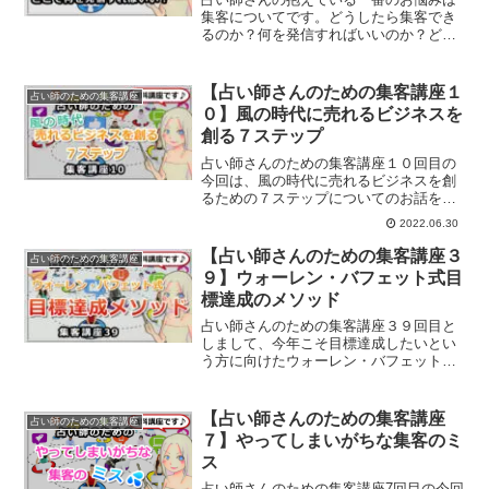
集客についてです。どうしたら集客でき
るのか？何を発信すればいいのか？どこ
で何を発信すればいいのかについて解説
します。
【占い師さんのための集客講座１
占い師のための集客講座
０】風の時代に売れるビジネスを
創る７ステップ
占い師さんのための集客講座１０回目の
今回は、風の時代に売れるビジネスを創
るための７ステップについてのお話をし
ていきます。
2022.06.30
【占い師さんのための集客講座３
占い師のための集客講座
９】ウォーレン・バフェット式目
標達成のメソッド
占い師さんのための集客講座３９回目と
しまして、今年こそ目標達成したいとい
う方に向けたウォーレン・バフェット式
目標達成のメソッドについてのお話で
す。
【占い師さんのための集客講座
占い師のための集客講座
７】やってしまいがちな集客のミ
ス
占い師さんのための集客講座7回目の今回