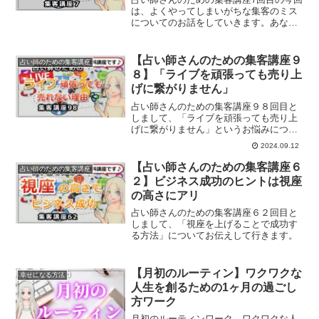
は、よくやってしまいがちな集客のミス
についてのお話をしていきます。あなた
は大丈夫？
【占い師さんのための集客講座９
占い師のための集客講座
８】「ライブを頑張っても売り上
げに繋がりません」
占い師さんのための集客講座９８回目と
しまして、「ライブを頑張っても売り上
げに繋がりません」というお悩みについ
てお話します。
2024.09.12
【占い師さんのための集客講座６
占い師のための集客講座
２】ビジネス成功のヒントは視座
の高さにアリ
占い師さんのための集客講座６２回目と
しまして、「視座を上げることで成功す
る方法」についてお伝えして行きます。
【月初のルーティン】ワクワクな
幸せになる方法
人生を創るための1ヶ月の過ごし
方ワーク
月初のルーティンワーク、ワクワクな人