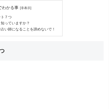
でわかる事
ント７つ
？知っていますか？
で占い師になることを諦めないで！
つ