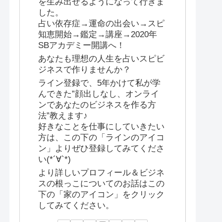
を生み出せるようになって行きま
した。
占い依存症→運命の出会い→スピ
知恵開始→鑑定→講座→2020年
SBアカデミー開講へ！
あなたも理想の人生を占いスピビ
ジネスで作りませんか？
ライン登録で、5年かけて私が学
んできた”顔出しなし、オンライ
ンであなたのビジネスを作る方
法”教えます♪
好きなことを仕事にしていきたい
方は、この下の「ラインのアイコ
ン」よりぜひ登録してみてくださ
い(*´∀`*)
より詳しいプロフィール＆ビジネ
スの根っこについてのお話はこの
下の「家のアイコン」をクリック
してみてください。