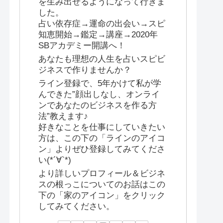
を生み出せるようになって行きま
した。
占い依存症→運命の出会い→スピ
知恵開始→鑑定→講座→2020年
SBアカデミー開講へ！
あなたも理想の人生を占いスピビ
ジネスで作りませんか？
ライン登録で、5年かけて私が学
んできた”顔出しなし、オンライ
ンであなたのビジネスを作る方
法”教えます♪
好きなことを仕事にしていきたい
方は、この下の「ラインのアイコ
ン」よりぜひ登録してみてくださ
い(*´∀`*)
より詳しいプロフィール＆ビジネ
スの根っこについてのお話はこの
下の「家のアイコン」をクリック
してみてください。