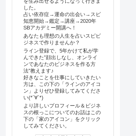
を生み出せるようになって行きま
した。
占い依存症→運命の出会い→スピ
知恵開始→鑑定→講座→2020年
SBアカデミー開講へ！
あなたも理想の人生を占いスピビ
ジネスで作りませんか？
ライン登録で、5年かけて私が学
んできた”顔出しなし、オンライ
ンであなたのビジネスを作る方
法”教えます♪
好きなことを仕事にしていきたい
方は、この下の「ラインのアイコ
ン」よりぜひ登録してみてくださ
い(*´∀`*)
より詳しいプロフィール＆ビジネ
スの根っこについてのお話はこの
下の「家のアイコン」をクリック
してみてください。