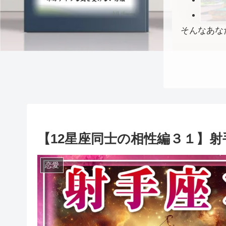
そんなあな
【12星座同士の相性編３１】
恋愛