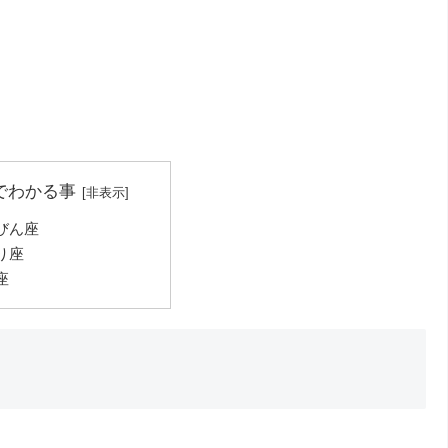
でわかる事
びん座
り座
座