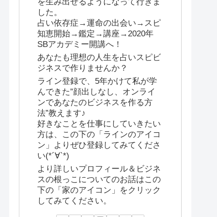
を生み出せるようになって行きま
した。
占い依存症→運命の出会い→スピ
知恵開始→鑑定→講座→2020年
SBアカデミー開講へ！
あなたも理想の人生を占いスピビ
ジネスで作りませんか？
ライン登録で、5年かけて私が学
んできた”顔出しなし、オンライ
ンであなたのビジネスを作る方
法”教えます♪
好きなことを仕事にしていきたい
方は、この下の「ラインのアイコ
ン」よりぜひ登録してみてくださ
い(*´∀`*)
より詳しいプロフィール＆ビジネ
スの根っこについてのお話はこの
下の「家のアイコン」をクリック
してみてください。