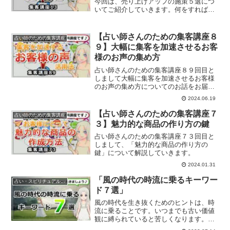
今回は、売り上げアップの施策５選につ
いてご紹介していきます。何をすれば売
り上げが上がるのか？
【占い師さんのための集客講座８
占い師のための集客講座
９】大幅に集客を加速させるお客
様のお声の集め方
占い師さんのための集客講座８９回目と
しまして大幅に集客を加速させるお客様
のお声の集め方についてのお話をお届け
します。
2024.06.19
【占い師さんのための集客講座７
占い師のための集客講座
３】魅力的な商品の作り方の鍵
占い師さんのための集客講座７３回目と
しまして、「魅力的な商品の作り方の
鍵」について解説していきます。
2024.01.31
「風の時代の時流に乗るキーワー
占い・スピリチュアルビジネス
ド７選」
風の時代を生き抜くためのヒントは、時
流に乗ることです。いつまでも古い価値
観に縛られていると苦しくなります。時
流に乗って生きていきませんか？