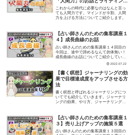
「人間力」のお話とライティング
講座
これからの時代に必要なのはなんと言っ
ても人間力です。マインドが９割、人間
力を上げる方法についてご紹介します。
【占い師さんのための集客講座１
占い師のための集客講座
４】成長曲線のお話
占い師さんのための集客講座１４回目の
今回は、途中で諦めるなんて勿体無い！
成長曲線のお話についてご紹介していき
ます。
2022.07.22
【書く瞑想】ジャーナリングの効
幸せになる方法
果で目標達成度をアップさせる方
法
書く瞑想と呼ばれるジャーナリングにつ
いてでも紹介していきます。ジャーナリ
ングの効果、やり方、ジャーナリングで
目標達成する方法とは？
【占い師さんのための集客講座１
占い師のための集客講座
３】売り上げアップの施策５選
占い師さんのための集客講座１３回目の