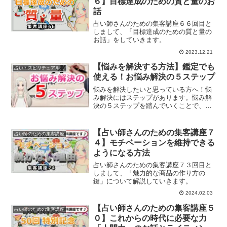
６】目標達成のための質と量のお
話
占い師さんのための集客講座６６回目と
しまして、「目標達成のための質と量の
お話」をしていきます。
2023.12.21
【悩みを解決する方法】鑑定でも
占い・スピリチュアルビジネス
使える！お悩み解決の５ステップ
悩みを解決したいと思っている方へ！悩
み解決にはステップがあります。悩み解
決の５ステップを踏んでいくことで、あ
なたのお悩みは解決に導かれます。
【占い師さんのための集客講座７
占い師のための集客講座
４】モチベーションを維持できる
ようになる方法
占い師さんのための集客講座７３回目と
しまして、「魅力的な商品の作り方の
鍵」について解説していきます。
2024.02.03
【占い師さんのための集客講座５
占い師のための集客講座
０】これからの時代に必要な力