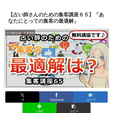
【占い師さんのための集客講座６５】「あ
なたにとっての集客の最適解」
占い師のための集客講座
X
Facebook
はてブ
LINE
コピー