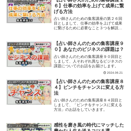
占い師のための集客講座
６】仕事の効率を上げて成果に繋
げる方法
占い師さんのための集客講座の第２６回
目としまして、仕事の効率を上げて成果
に繋げるために必要なこと３つを解説し
ていきます。
【占い師さんのための集客講座９
インド占星術講座
０】あなたのビジネスの課題は？
占い師さんのための集客講座９０回目と
しまして、人それぞれ異なるビジネスの
課題についてのお話をお届けします。
2024.06.21
【占い師さんのための集客講座８
占い師のための集客講座
４】ピンチをチャンスに変える方
法
占い師さんのための集客講座８４回目と
しまして、「ピンチをチャンスに変える
方法」のお話をしていきます。
感性を磨き風の時代にマッチした
占い・スピリチュアルビジネス
豊かな人生を送るコツ５選