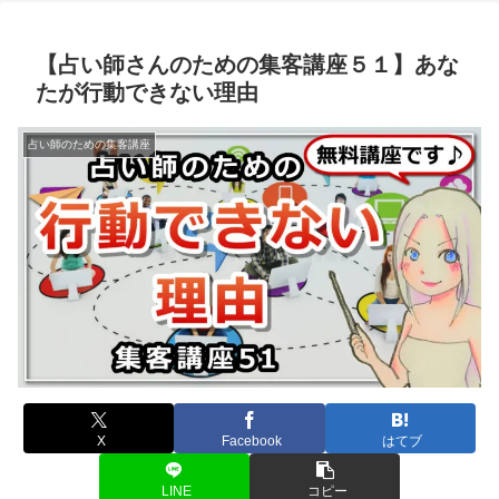
【占い師さんのための集客講座５１】あな
たが行動できない理由
占い師のための集客講座
X
Facebook
はてブ
LINE
コピー