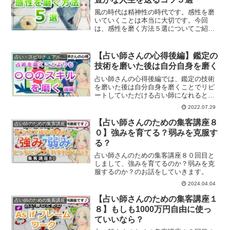
風の時代は精神性の時代です。感性を磨
いていくことは本当に大切です。今回
は、感性を磨く方法５選についてご紹介
していきます。
【占い師さんの心得後編】鑑定の
占い・スピリチュアルビジネス
技術を磨いた後は自分自身を磨く
占い師さんの心得後編では、鑑定の技術
を磨いた後は自分自身を磨くことでリピ
ートしていただける占い師になれるとい
うお話をしていきます。
2022.07.29
【占い師さんのための集客講座８
占い師のための集客講座
０】強みを育てる？弱みを克服す
る？
占い師さんのための集客講座８０回目と
しまして、強みを育てるのか？弱みを克
服するのか？のお話をしていきます。
2024.04.04
【占い師さんのための集客講座１
占い師のための集客講座
８】もしも1000万円自由に使っ
ていいなら？