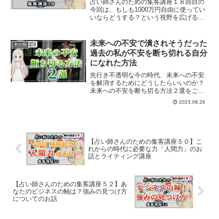
占い師さんのための集客講座１８回目の
今回は、もしも1000万円自由に使ってい
いならどうする？という視野を広げるワ
ークを行っていきます。
未来への不安で潰されそうだった
未分類
過去の私が不安を断ち切れる自分
になれた方法
先行き不透明な今の時代、未来への不安
を解消するためにどうしたらいいのか？
未来への不安を断ち切る方法２選をご紹
介します。
2023.08.26
【占い師さんのための集客講座５０】こ
れからの時代に必要な力「人間力」のお
話とライティング講座
【占い師さんのための集客講座５２】あ
なたのビジネスの軸は？強みの見つけ方
についてのお話