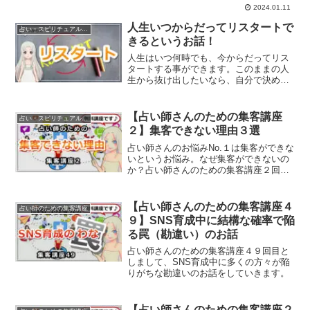
2024.01.11
人生いつからだってリスタートで
占い・スピリチュアルビジネス
きるというお話！
人生はいつ何時でも、今からだってリス
タートする事ができます。このままの人
生から抜け出したいなら、自分で決める
こと。リスタートするために必要な３つ
のポイントをお話していきます。
【占い師さんのための集客講座
占い・スピリチュアルビジネス
２】集客できない理由３選
占い師さんのお悩みNo.１は集客ができな
いというお悩み。なぜ集客ができないの
か？占い師さんのための集客講座２回目
は、集客できない理由３選をお伝えして
いきます。
【占い師さんのための集客講座４
占い師のための集客講座
９】SNS育成中に結構な確率で陥
る罠（勘違い）のお話
占い師さんのための集客講座４９回目と
しまして、SNS育成中に多くの方々が陥
りがちな勘違いのお話をしていきます。
【占い師さんのための集客講座２