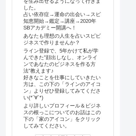
を生み出せるようになって行きま
した。
占い依存症→運命の出会い→スピ
知恵開始→鑑定→講座→2020年
SBアカデミー開講へ！
あなたも理想の人生を占いスピビ
ジネスで作りませんか？
ライン登録で、5年かけて私が学
んできた”顔出しなし、オンライ
ンであなたのビジネスを作る方
法”教えます♪
好きなことを仕事にしていきたい
方は、この下の「ラインのアイコ
ン」よりぜひ登録してみてくださ
い(*´∀`*)
より詳しいプロフィール＆ビジネ
スの根っこについてのお話はこの
下の「家のアイコン」をクリック
してみてください。