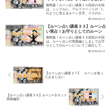
て」
無料版！ルーン占い講座１４回目の今回
は、シンプルに、アルファベットの「I」
のように見えるルーン文字、イスのルー
ンについてご紹介していきます。
2023.02.11
【ルーン占い講座３３】ルーン占
ルーン占い講座
い実占！お守りとしてのルーン
無料版！ルーン占い講座３３回目の今回
は、ルーン占いの実践編としましてお守
りとしてのルーンについてご紹介してい
きます。
2023.04.11
【ルーン占い講座３７】 ルーンを使っ
たおまじない
【ルーン占い講座３９】ルーン×タロット
実践編②