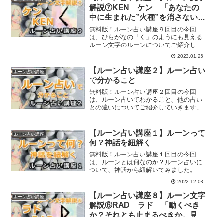
解説⑦KEN ケン 「あなたの
中に生まれた”火種”を消さない
で！」
無料版！ルーン占い講座９回目の今回
は、ひらがなの「く」のようにも見える
ルーン文字のルーンについてご紹介して
いきます。
2023.01.26
【ルーン占い講座２】ルーン占い
ルーン占い講座
で分かること
無料版！ルーン占い講座２回目の今回
は、ルーン占いでわかること、他の占い
との違いについてご紹介していきます。
【ルーン占い講座１】ルーンって
ルーン占い講座
何？神話を紐解く
無料版！ルーン占い講座１回目の今回
は、ルーンとは何なのか？ルーン占いに
ついて、神話から紐解いてみました。
2022.12.03
【ルーン占い講座８】ルーン文字
ルーン占い講座
解説⑥RAD ラド 「動くべき
か？それとも止まるべきか。見極