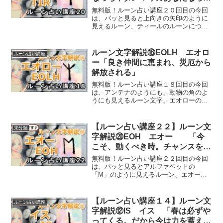
ずできる」
無料版！ルーン占い講座２０回目の今回
は、パッと見ると上向きの矢印のように
見えるルーン、ティールのルーンについ
てご紹介していきます。
ルーン文字解説⑯EOLH エオロ
ルーン占い講座
ー「良き仲間に恵まれ、災厄から
解放される」
無料版！ルーン占い講座１８回目の今回
は、アンテナのようにも、動物の角のよ
うにも見えるルーン文字、エオローのル
ーンについてご紹介していきます。
【ルーン占い講座２２】ルーン文
未分類
字解説⑳EOH エオー 「今
こそ、動くべき時。チャンスを逃
さないで！」
無料版！ルーン占い講座２２回目の今回
は、パッと見るとアルファベットの
「M」のように見えるルーン、エオーの
ルーンについてご紹介していきます。
【ルーン占い講座１４】ルーン文
ルーン占い講座
字解説⑫IS イス 「春は必ずや
ってくる。だから今は力を蓄え