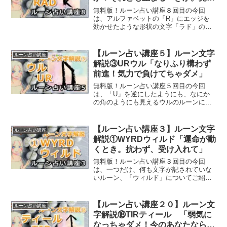
めが大事な時」
無料版！ルーン占い講座８回目の今回
は、アルファベットの「R」にエッジを
効かせたような形状の文字「ラド」のル
ーンについてご紹介していきます。
【ルーン占い講座５】ルーン文字
ルーン占い講座
解説③URウル「なりふり構わず
前進！気力で負けてちゃダメ」
無料版！ルーン占い講座５回目の今回
は、「U」を逆にしたようにも、なにか
の角のようにも見えるウルのルーンにつ
いてご紹介していきます。
【ルーン占い講座３】ルーン文字
ルーン占い講座
解説①WYRDウィルド「運命が動
くとき。抗わず、受け入れて」
無料版！ルーン占い講座３回目の今回
は、一つだけ、何も文字が記されていな
いルーン、「ウィルド」についてご紹介
します。
【ルーン占い講座２０】ルーン文
ルーン占い講座
字解説⑱TIRティール 「弱気に
なっちゃダメ！今のあなたなら必