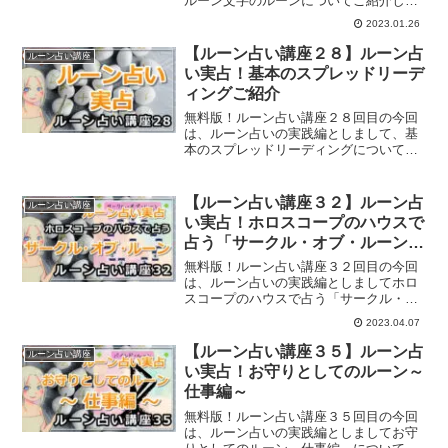
ルーン文字のルーンについてご紹介して
いきます。
2023.01.26
【ルーン占い講座２８】ルーン占
ルーン占い講座
い実占！基本のスプレッドリーデ
ィングご紹介
無料版！ルーン占い講座２８回目の今回
は、ルーン占いの実践編としまして、基
本のスプレッドリーディングについてご
紹介していきます。
【ルーン占い講座３２】ルーン占
ルーン占い講座
い実占！ホロスコープのハウスで
占う「サークル・オブ・ルーン」
ホロスコープスプレッド
無料版！ルーン占い講座３２回目の今回
は、ルーン占いの実践編としましてホロ
スコープのハウスで占う「サークル・オ
ブ・ルーン」についてご紹介していきま
2023.04.07
す。
【ルーン占い講座３５】ルーン占
ルーン占い講座
い実占！お守りとしてのルーン～
仕事編～
無料版！ルーン占い講座３５回目の今回
は、ルーン占いの実践編としましてお守