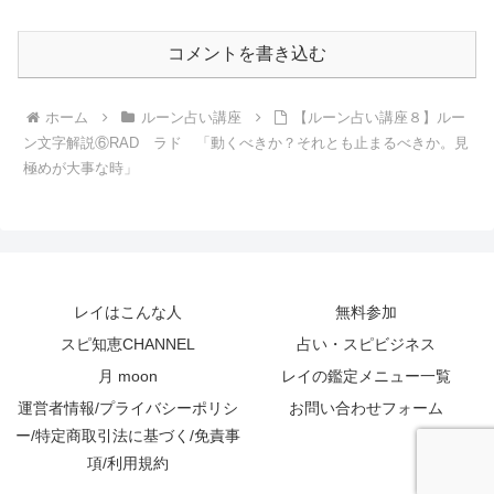
コメントを書き込む
ホーム
ルーン占い講座
【ルーン占い講座８】ルー
ン文字解説⑥RAD ラド 「動くべきか？それとも止まるべきか。見
極めが大事な時」
レイはこんな人
無料参加
スピ知恵CHANNEL
占い・スピビジネス
月 moon
レイの鑑定メニュー一覧
運営者情報/プライバシーポリシ
お問い合わせフォーム
ー/特定商取引法に基づく/免責事
項/利用規約