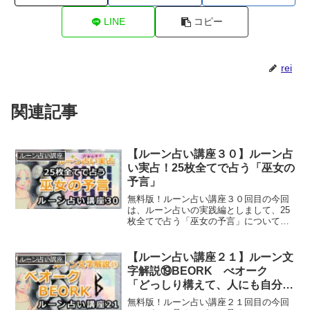
LINE
コピー
rei
関連記事
【ルーン占い講座３０】ルーン占
ルーン占い講座
い実占！25枚全てで占う「巫女の
予言」
無料版！ルーン占い講座３０回目の今回
は、ルーン占いの実践編としまして、25
枚全てで占う「巫女の予言」についてご
紹介していきます。
【ルーン占い講座２１】ルーン文
ルーン占い講座
字解説⑲BEORK べオーク
「どっしり構えて、人にも自分に
も優しくあろう」
無料版！ルーン占い講座２１回目の今回