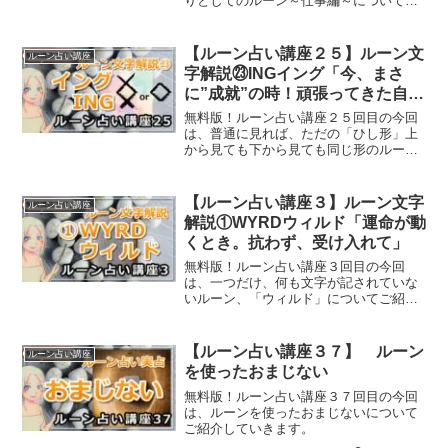
りとしてのルーン～仕事編～についてご
紹介していきます。
【ルーン占い講座２５】ルーン文
ルーン占い講座
字解説㉓INGイング「今、まさ
に”成就”の時！頑張ってきた自分
自身に祝福を」【タロットカード
無料版！ルーン占い講座２５回目の今回
だと？】
は、普通に見れば、ただの「ひし形」上
から見ても下から見ても同じ形のルー
ン、イングのルーンについてご紹介して
いきます。
【ルーン占い講座３】ルーン文字
ルーン占い講座
解説①WYRDウィルド「運命が動
くとき。抗わず、受け入れて」
無料版！ルーン占い講座３回目の今回
は、一つだけ、何も文字が記されていな
いルーン、「ウィルド」についてご紹介
します。
【ルーン占い講座３７】 ルーン
ルーン占い講座
を使ったおまじない
無料版！ルーン占い講座３７回目の今回
は、ルーンを使ったおまじないについて
ご紹介していきます。