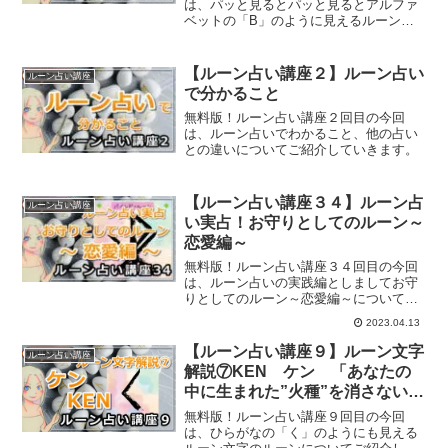
は、パッと見るとパッと見るとアルファ
ベットの「B」のように見えるルーン、
べオークのルーンについてご紹介してい
きます。
【ルーン占い講座２】ルーン占い
ルーン占い講座
で分かること
無料版！ルーン占い講座２回目の今回
は、ルーン占いでわかること、他の占い
との違いについてご紹介していきます。
【ルーン占い講座３４】ルーン占
ルーン占い講座
い実占！お守りとしてのルーン～
恋愛編～
無料版！ルーン占い講座３４回目の今回
は、ルーン占いの実践編としましてお守
りとしてのルーン～恋愛編～についてご
紹介していきます。
2023.04.13
【ルーン占い講座９】ルーン文字
ルーン占い講座
解説⑦KEN ケン 「あなたの
中に生まれた”火種”を消さない
で！」
無料版！ルーン占い講座９回目の今回
は、ひらがなの「く」のようにも見える