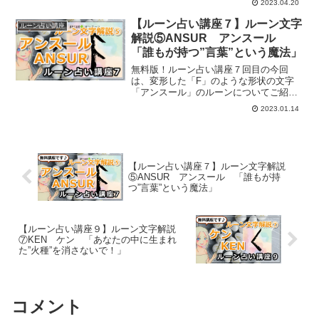
2023.04.20
【ルーン占い講座７】ルーン文字
ルーン占い講座
解説⑤ANSUR アンスール
「誰もが持つ”言葉”という魔法」
無料版！ルーン占い講座７回目の今回
は、変形した「F」のような形状の文字
「アンスール」のルーンについてご紹介
していきます。
2023.01.14
【ルーン占い講座７】ルーン文字解説
⑤ANSUR アンスール 「誰もが持
つ”言葉”という魔法」
【ルーン占い講座９】ルーン文字解説
⑦KEN ケン 「あなたの中に生まれ
た”火種”を消さないで！」
コメント