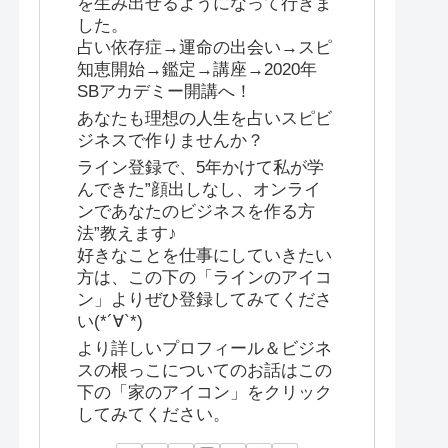
を生み出せるようになって行きま
した。
占い依存症→運命の出会い→スピ
知恵開始→鑑定→講座→2020年
SBアカデミー開講へ！
あなたも理想の人生を占いスピビ
ジネスで作りませんか？
ライン登録で、5年かけて私が学
んできた”顔出しなし、オンライ
ンであなたのビジネスを作る方
法”教えます♪
好きなことを仕事にしていきたい
方は、この下の「ラインのアイコ
ン」よりぜひ登録してみてくださ
い(*´∀`*)
より詳しいプロフィール＆ビジネ
スの根っこについてのお話はこの
下の「家のアイコン」をクリック
してみてください。