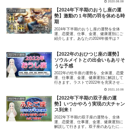
2020.08.08
していきます。
【2024年下半期のおうし座の運
2024年の運勢
勢】激動の１年間の羽を休める時
期
2024年下半期のおうし座の運勢を全体
運、恋愛運、仕事、金運、健康運別にご
紹介します。あなたの2024年後半は？
【2022年のおひつじ座の運勢】
2022年の運勢
ソウルメイトとの出会いもありそ
うな予感
2022年の牡牛座の運勢を、全体運、恋愛
運、仕事運、金運、健康運別に解説して
行きます。ラストで2022年を充実させる
ためのオラクルメッセージも載せていま
2021.10.06
す。牡牛座のあなたの2022年の運勢は？
【2022年下半期の双子座の運
2022年の運勢
勢】いつかやろう実現の大チャン
ス到来！
2022年下半期の双子座の運勢を、全体
運、恋愛運、仕事運、金運、健康運別に
解説して行きます。双子座のあなたにと
っての2022年後半は？