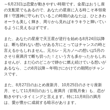
～6月23日は恋愛が動きやすい時期です。金星はおうし座
の支配星でもあるので、あなたの星座に入る時こそ本領発
揮！守護神に守られているこの時期のあなたは、ひときわ
オーラも美しく輝き、周りから見ればキラキラと輝いてい
るように見えるはずです。
また、あなたの星座で天王星が逆行を始める8月24日以降
は、断ち切れない想いがある方にとってはチャンスの時と
言えるかもしれません。元カレ・元カノへの想いは5月の
さそり座満月で断ち切った！という方も多かったかもしれ
ませんが、まだ心のどこかで静かに燃え続けている想いが
あるなら、この8月以降～年明けにかけての期間がチャン
スです。
また、8月27日のおとめ座新月、10月25日のさそり座新
月、そして11月8日のおうし座満月（皆既月食）も、恋が
動きやすいタイミングと言えます。特に11月8日の満月
は、愛が豊かに成就する暗示があります。