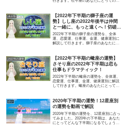
行きます。牡牛座のあなたにとっての
2023年は？
【2022年下半期の獅子座の運
未分類
勢】しし座の2022年後半は仲間
と一緒に、もっと遠くへ！切磋琢
磨で自分に磨きをかける
2022年下半期の獅子座の運勢を、全体
運、恋愛運、仕事運、金運、健康運別に
解説して行きます。獅子座のあなたにと
っての2022年後半は？
【2022年下半期の蠍座の運勢】
2022年の運勢
さそり座の2022年下半期は恋も
仕事もドラマティック！
2022年下半期の蠍座の運勢を、全体運、
恋愛運、仕事運、金運、健康運別に解説
して行きます。蠍座のあなたにとっての
2022年後半は？
2020年下半期の運勢！12星座別
占い
の運勢を動画で解説
2020年下半期の運勢を、12星座別に占っ
てみました。2020年の下半期は、あなた
にとってどんな下半期になるでしょう
か？12星座別の運勢を動画で詳しく解説