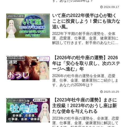
す。あなたの2025年は？
2024.09.17
いて座の2022年後半は心が動く
2022年の運勢
ことに投資しよう！愛にも強力な
追い風。
2022年下半期の射手座の運勢を、全体
運、恋愛運、仕事運、金運、健康運別に
解説して行きます。射手座のあなたにと
っての2022年後半は？
【2026年の牡牛座の運勢】2026
2026年の運勢
年は「安心を取り戻し、次のステ
ージへ進む」年
2026年の牡牛座の運勢を全体運、恋愛
運、仕事、金運、健康運別にご紹介しま
す。あなたの2026年は？
2025.10.25
【2023年牡牛座の運勢】まさに
2023年の運勢
主役級！2023年のおうし座は新
たな使命を与えられる
2023年の牡牛座の運勢を、全体運、恋愛
運、仕事運、金運、健康運別に解説して