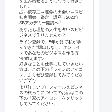
を生み出せるようになって行きま
した。
占い依存症→運命の出会い→スピ
知恵開始→鑑定→講座→2020年
SBアカデミー開講へ！
あなたも理想の人生を占いスピビ
ジネスで作りませんか？
ライン登録で、5年かけて私が学
んできた”顔出しなし、オンライ
ンであなたのビジネスを作る方
法”教えます♪
好きなことを仕事にしていきたい
方は、この下の「ラインのアイコ
ン」よりぜひ登録してみてくださ
い(*´∀`*)
より詳しいプロフィール＆ビジネ
スの根っこについてのお話はこの
下の「家のアイコン」をクリック
してみてください。