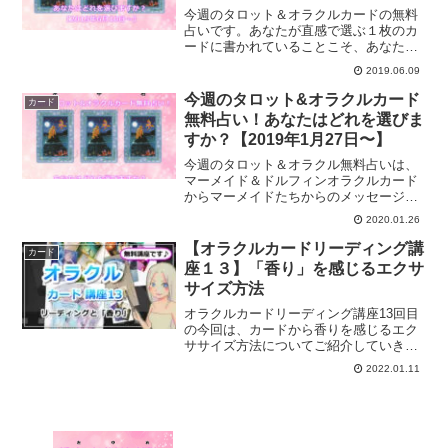
今週のタロット＆オラクルカードの無料
占いです。あなたが直感で選ぶ１枚のカ
ードに書かれていることこそ、あなたへ
の今週のメッセージです。あなたは知ら
2019.06.09
ず知らずのうちにそのカードを選ぶとい
うことは、導かれているのです。あなた
今週のタロット&オラクルカード
カード
への今週のメッセージは？
無料占い！あなたはどれを選びま
すか？【2019年1月27日〜】
今週のタロット＆オラクル無料占いは、
マーメイド＆ドルフィンオラクルカード
からマーメイドたちからのメッセージを
いただいてみました。あなたの中の潜在
2020.01.26
意識に深く入り込んでくれるカードで
す。今週のあなたへのメッセージは？
【オラクルカードリーディング講
カード
座１３】「香り」を感じるエクサ
サイズ方法
オラクルカードリーディング講座13回目
の今回は、カードから香りを感じるエク
ササイズ方法についてご紹介していきま
す。
2022.01.11