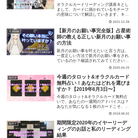
オラクルカードリーディング講座８とし
まして、カードに描かれているモチーフ
の意味について解説していきます。キー
ワードとして押さえておくことでリーデ
2021.12.29
ィングがしやすくなります。
【新月のお願い事完全版】占星術
月 moon
師の教える正しい新月のお願い事
の方法
新月のお願い事を叶えたいと言う方は、
一度正しい方法で新月のお願い事をされ
ているのか？確認されてみてください。
占星術師の私が教える正しい新月のお願
2020.04.25
い事の方法をご紹介します。
今週のタロット&オラクルカード
カード
無料占い！あなたはどれを選びま
すか？【2019年6月3日〜】
今週のタロット&オラクルカード無料占
いで、あなたの一週間のアドバイスは？
あなたが気になる１枚のカードこそ、今
週のあなたへのメッセージです。あなた
2019.06.02
が選ぶカードはどれ？
期間限定2020年のイヤーリーデ
カード
ィングのお話と私のリーディング
結果