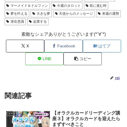
マーメイド＆ドルフィン
今週のタロット
前に進む時
夢を叶える
大きな夢
天使からのメッセージ
来週の運勢
潜在意識
起業する
素敵なシェアありがとうございます(*´∀`*)
X
Facebook
はてブ
LINE
コピー
rei
関連記事
【オラクルカードリーディング講
カード
座３】オラクルカードを迎えたら
まずすべきこと