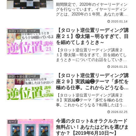
期間限定で、2020年のイヤーリーディン
グを行なっています。イヤーリーディン
グとは、2020年の１年間、あなたが素敵
な1年を過ごすためのリーディングメッセ
2020.01.14
ージになります。イヤーリーディングの
詳細についてご紹介します。
【タロット逆位置リーディング講
タロット逆位置リーディング講座
座２１】⑲太陽～明るすぎて、目
を細めてしまうとき～
【タロット逆位置リーディング講座２
１】⑲太陽～明るすぎて、目を細めてし
まうとき～についてのお話をしていきま
す。
2026.01.21
【タロット逆位置リーディング講
タロット逆位置リーディング講座
座２９】実践編❷テーマ「多忙を
極める仕事。これからどうなる？
転職したほうが良い」
【タロット逆位置リーディング講座２
８】実践編❷テーマ「多忙を極める仕
事。これからどうなる？転職したほうが
良い」について、リーディングしていき
2026.02.25
ます。
今週のタロット&オラクルカード
カード
無料占い！あなたはどれを選びま
すか？【2019年6月10日〜】