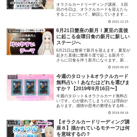
オラクルカードリーディング講座、３回
目の今日は、オラクルカードを迎えたら
することについて、解説していきます。
オラクルカードの浄化の方法とは？
2021.12.15
6月21日蟹座の新月！夏至の直後
月 moon
に起こる金環日食の新月に新しい
ステージへ
6月21日は蟹座で新月を迎えます。夏至が
起きた直後に蟹座０度で起こる新月で、
さらに日食を伴う新月になります。新し
いステージに向かっていく新月と言えま
2020.06.20
すね。蟹座の金環日食の新月について解
説していきます。
今週のタロット&オラクルカード
カード
無料占い！あなたはどれを選びま
すか？【2019年9月16日〜】
今週のタロット＆オラクルカード無料占
いです。心が疲れてしまうのには理由が
あります。感情や思考の整理をする時間
も作ってみると良いでしょう。あなたの
2019.09.16
心が疲れてしまってる理由とは？今週の
あなたへのメッセージは？
【オラクルカードリーディング講
カード
座８】描かれているモチーフは何
を意味するの？