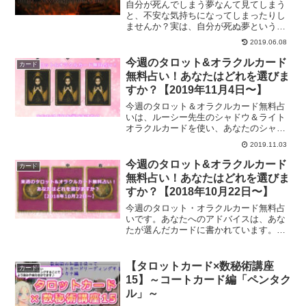
自分が死んでしまう夢なんて見てしまう
と、不安な気持ちになってしまったりし
ませんか？実は、自分が死ぬ夢というの
はかなりの吉夢だったりします。知って
2019.06.08
いるだけでラッキーなことって世の中に
は沢山あります。そんなことの一つであ
今週のタロット&オラクルカード
カード
る、死ぬ夢についてご紹介します。
無料占い！あなたはどれを選びま
すか？【2019年11月4日〜】
今週のタロット＆オラクルカード無料占
いは、ルーシー先生のシャドウ＆ライト
オラクルカードを使い、あなたのシャド
ウの部分からのメッセージをお伝えしま
2019.11.03
す。今週のタロット＆オラクルカードか
らあなたへのメッセージは？
今週のタロット&オラクルカード
カード
無料占い！あなたはどれを選びま
すか？【2018年10月22日〜】
今週のタロット・オラクルカード無料占
いです。あなたへのアドバイスは、あな
たが選んだカードに書かれています。直
感であなたはどのカードを選びますか？
今週のあなたへのメッセージをお届けし
ます。
【タロットカード×数秘術講座
カード
15】～コートカード編「ペンタク
ル」～