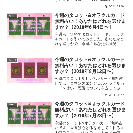
ルカナ×数秘リーディング３」をお届けし
2021.08.04
ます。
今週のタロット&オラクルカード
カード
無料占い！あなたはどれを選びま
すか？【2018年6月4日〜】
今週も、無料でタロットカード、オラク
ルカードを引いてみました。あなたがど
れを選ぶかで、今週のあなたの状況に相
応しい１枚が出ます。今週を過ごす参考
にしてみてください。あなたの選ぶ１枚
はどのカード？
今週のタロット&オラクルカード
カード
無料占い！あなたはどれを選びま
すか？【2019年8月12日〜】
今週のタロット&オラクルカード無料占
いでは、ロマンスエンジェルオラクルカ
ードを使い、恋愛についてを占ってみま
した。夏は恋の季節です。今週のカード
2019.08.11
からあなたへのメッセージは？
今週のタロット&オラクルカード
カード
無料占い！あなたはどれを選びま
すか？【2018年7月23日〜】
今週のタロット&オラクルカード無料占
いです。今週は心と体を癒してくれる大
天使ラファエルのオラクルカードを使