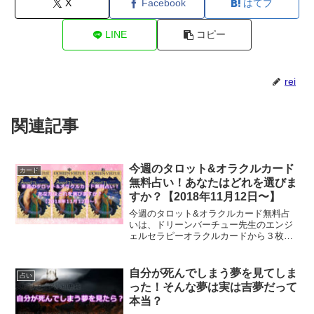
X
Facebook
はてブ
LINE
コピー
rei
関連記事
今週のタロット&オラクルカード
カード
無料占い！あなたはどれを選びま
すか？【2018年11月12日〜】
今週のタロット&オラクルカード無料占
いは、ドリーンバーチュー先生のエンジ
ェルセラピーオラクルカードから３枚引
いてみました。天使たちから伝えられる
今週のあなたへのメッセージは何？
自分が死んでしまう夢を見てしま
占い
った！そんな夢は実は吉夢だって
本当？