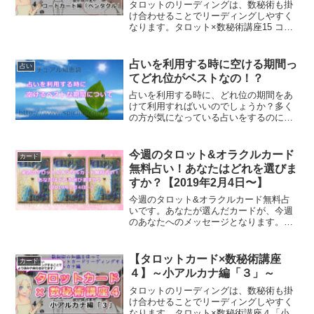
タロットのリーディングは、数秘術も掛
け合わせることでリーディングしやすく
なります。タロット×数秘術講座15 コー
トカード編「ペンタクル」をお届けしま
す。
占いを利用する時に空ける期間っ
占い
てどれ位がベストなの！？
占いを利用する時に、どれ位の期間をあ
けて利用すればいいのでしょうか？多く
の方が気になっている占いをするのに空
けるべき期間についてご紹介していきま
す。まず初めにチェックするべきなの
が、何のために占いをするべきかです。
今週のタロット&オラクルカード
カード
無料占い！あなたはどれを選びま
すか？【2019年2月4日〜】
今週のタロット&オラクルカード無料占
いです。あなたが選んだカードが、今週
のあなたへのメッセージとなります。あ
なたはどのカードを選びますか？あなた
の今週の過ごし方は？
【タロットカード×数秘術講座
カード
４】～小アルカナ編「３」～
タロットのリーディングは、数秘術も掛
け合わせることでリーディングしやすく
なります。タロット×数秘術講座４「小ア