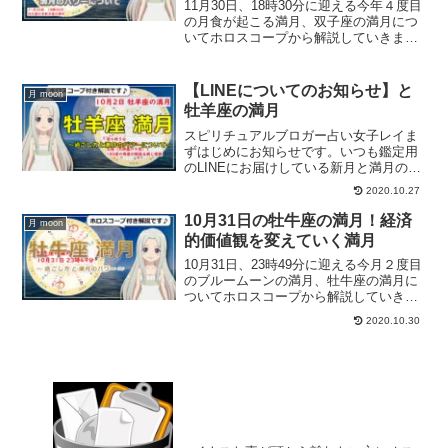
11月30日、18時30分に迎える今年４度目
の月食が起こる満月、双子座の満月につ
いてホロスコープから解説していきま
す。どんな過ごし方をすればいいのか？
また、今回の双子座の満月のパワーにつ
いて解説していきます。
【LINEについてのお知らせ】と
月 moon
牡羊座の満月
スピリチュアルブロガー占い女子レイま
ずはじめにお知らせです。いつも鑑定用
のLINEにお届けしている新月と満月のメ
ールですが、LINEが突然削除されるとい
2020.10.27
う出来事が起こってしまったため、お届
けできなくなってしまいました💦せっか
10月31日の牡牛座の満月！経済
月 moon
く登録していただ...
的価値観を変えていく満月
10月31日、23時49分に迎える今月２度目
のブルームーンの満月、牡牛座の満月に
ついてホロスコープから解説していきま
す。どんな過ごし方をすればいいのか？
2020.10.30
また、今回の牡牛座の満月のパワーにつ
いて解説していきます。