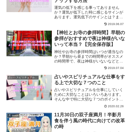
アップする方法
運気の低下を感じる事ってありません
か？運気が低下した時に感じるサインが
あります。運気低下のサインとは？ま
た、思考や行動を変えていく事で、簡単
2019.06.07
に運気アップしていく方法についてご紹
介します。運気が悪いと感じてる方は要
【神社とお寺の参拝時間】早朝の
神社
チェックです。
参拝がおすすめで夜は神様がいな
いって本当？【完全保存版】
神社やお寺の参拝時間はいつが適当なの
か？早朝から昼までの時間帯がオススメ
の時間帯で、夜は神様がいないなどと言
われてたりしますが、果たして本当なの
2019.07.04
でしょうか？神社のオススメの参拝時間
と雨の日の参拝などについても合わせて
占いやスピリチュアルな仕事をす
占い・スピリチュアルビジネス
ご紹介します。
る上で大切な７つのこと
占いやスピリチュアルを仕事にしていく
ために大切なことはいろいろあります。
そんな中で特に大切な７つのポイントを
お伝えします。一つ一つ掘り下げていき
2020.02.26
ます。占いスピリチュアルを仕事にして
いきたいと思ってる方は、ぜひチェック
11月30日の双子座満月！半影月
月 moon
してみてください。
食を伴う風の時代に向けての改革
の時