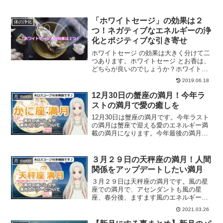
「ホワイトセージ」の効果は２
体の浄化
つ！ネガティブなエネルギーの浄
化とポジティブな引き寄せ
ホワイトセージ の効果は大きく分けて二
つあります。ホワイトセージ とお香は、
どちらが良いのでしょうか？ホワイトセ
ージ について、最強の浄化のパワーにつ
2019.06.18
いて、ホワイトセージ の使い方について
ご紹介していきます。
12月30日の蟹座の満月！今年ラ
月 moon
ストの満月で愛の癒しを
12月30日は蟹座の満月です。今年ラスト
の満月は蟹座で迎える愛のエネルギー満
載の満月になります。今年最後の満月に
するべきことについて、満月の詳細情報
をホロスコープを交えて解説していきま
す。
３月２９日の天秤座の満月！人間
月 moon
関係をアップデートしたい満月
３月２９日は天秤座の満月です。風の星
座での満月で、アセンダントも風の星
座、春分後、ますます風のエネルギー感
が強まっている満月です。満月の過ごし
2021.03.26
方、天秤座の満月のパワーについてホロ
スコープを交えて解説していきます。