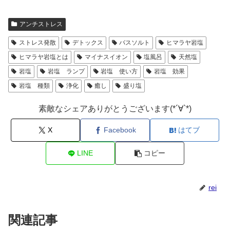
アンチストレス
ストレス発散
デトックス
バスソルト
ヒマラヤ岩塩
ヒマラヤ岩塩とは
マイナスイオン
塩風呂
天然塩
岩塩
岩塩 ランプ
岩塩 使い方
岩塩 効果
岩塩 種類
浄化
癒し
盛り塩
素敵なシェアありがとうございます(*´∀`*)
X
Facebook
はてブ
LINE
コピー
rei
関連記事