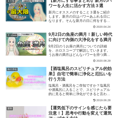
【新月にする事まとめ】新月のパ
未分類
ワーを人生に活かす方法３選
新月にオススメのすること３選をご紹介
します。新月の日はパワーあふれる日に
なります。そんな新月の日に何をするこ
とでパワーを人生に活かすことができる
2020.04.24
のか？新月の日に取り入れたい事とは？
9月2日の魚座の満月！新しい時代
月 moon
に向けて内側の大浄化をする満月
9月2日のうお座の満月についての詳細
を、ホロスコープで解説していきます。
うお座の満月はどんなパワーを持つ満月
なのか？この動画を見ることで、今回の
2020.08.29
うお座の満月の過ごし方やうお座の満月
のパワーについて解説していきます。
【酒塩風呂のスピリチュアル的効
体の浄化
果】自宅で簡単に浄化と厄払いを
行う方法
塩風呂・酒風呂をご存知ですか？塩風呂
や酒風呂に入ることで、スピリチュアル
的に見ると簡単に浄化ができると言われ
ています。酒塩風呂のスピリチュアル的
2019.06.28
な効果について、また、自宅で簡単に浄
化や厄払いを行う方法についてご紹介し
【運気低下のサインを感じたら要
運勢
ます。
注意！】思考や行動を変えて運気