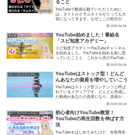
ること
YouTubeで動画を観ていただくために
は、タイトルとサムネイルがとっても大
切になってきます。なぜここの部分が大
切なのか？今後YouTubeで動画を作成し
2020.04.26
て行く上でとっても大切になってくる本
質的な部分を解説していきます。
YouTube始めました！番組名
未分類
「スピ知恵アカデミー」
スピ知恵アカデミーYouTubeチャンネル
を始めました。YouTubeを始める前に思
っていたことと、これから先のYouTube
配信について、どんなチャンネルにして
2020.04.06
いくのか？ご紹介していきます。
YouTubeはストック型！どんど
占い・スピリチュアルビジネス
んあなたの資産を増やしていこう
YouTubeはストック型コンテンツと呼ば
れているメディアです。どんどん作成し
た動画があなたの資産になり、資産が増
えていきます。YouTubeの仕組みについ
2020.04.19
てご紹介していきます。
初心者向けYouTube教室！
占い・スピリチュアルビジネス
YouTubeの再生回数を伸ばす方
法
YouTubeをはじめてみたけど、全然再生