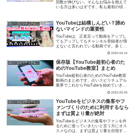
回数が伸びない。そんなお悩みを抱えて
いる方は多いはずです。私も最初の頃
は、登録者の方も増えなければ再生回数
はスズメの涙でした。
YouTubeは結構しんどい？諦め
占い・スピリチュアルビジネス
ないマインドの重要性
YouTubeは、正直言って動画をアップし
てもアップしてもチャンネル登録者が増
えないと言われている動画です。多くの
方々が諦めてしまう中、続けることが本
2020.04.10
当に大切なメディアでもあります。諦め
ないマインドの大切さについて語ってい
保存版【YouTube超初心者のた
占い・スピリチュアルビジネス
きます。
めのYouTube教室】まとめ
YouTube超初心者のためのYouTube教室
動画のまとめです。占いスピリチュアル
業界でこれからYouTubeを始めていきた
いと言う方のお役に立つ動画となりま
2020.05.05
す。
YouTubeをビジネスの集客やフ
占い・スピリチュアルビジネス
ァンづくりのために利用するなら
まずは質より量が絶対
YouTubeをビジネスの集客やファンを作
るために使っていきたいと言う方にオス
スメなのは、まずは質より量を目指すこ
とです。ある程度の量がないと、