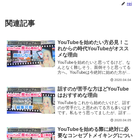
rei
関連記事
YouTubeを始めたい方必見！こ
占い・スピリチュアルビジネス
れからの時代YouTubeがオスス
メな理由
YouTubeを始めたいと思ってるけど、な
んとなく難しそう、面倒そうと思ってる
方へ。YouTubeは今絶対に始めた方がい
いメディアになります。その理由につい
2020.04.04
て解説していきます。
話すのが苦手な方ほどYouTube
占い・スピリチュアルビジネス
はおすすめな理由
YouTubeをこれから始めたいけど、話す
のが苦手だしと思われてる方も多いはず
です。私もそう思ってましたが、話すの
が苦手な方にこそYouTubeはオススメで
2020.04.05
す。その理由について解説していきま
す。
YouTubeを始める際に絶対に必
占い・スピリチュアルビジネス
要なコンセプトメイキングについ