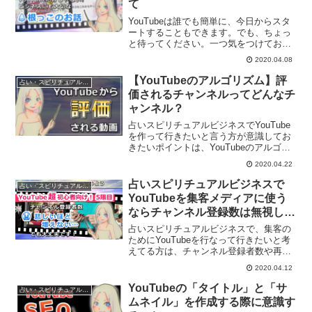
て
YouTubeは誰でも簡単に、今日からスタ
ートすることもできます。でも、ちょっ
と待ってください。一つ気をつけておき
たいのがコンセプトをきちんと作ってか
2020.04.08
らYouTubeを始めるということです。あ
なたのYouTube配信のコンセプトは何で
【YouTubeのアルゴリズム】評
占い・スピリチュアルビジネス
すか？
価されるチャンネルってどんなチ
ャンネル？
占いスピリチュアルビジネスでYouTube
を作って行きたいと言う方が意識してお
きたいポイントは、YouTubeのアルゴリ
ズムを理解し、YouTubeに評価してもら
2020.04.22
えるチャンネルを作っていく事です。評
価していただけるチャンネルを作るポイ
占いスピリチュアルビジネスで
占い・スピリチュアルビジネス
ントを解説します。
YouTubeを集客メディアに使う
ならチャンネル登録数は無視しよ
う！
占いスピリチュアルビジネスで、集客の
ためにYouTubeを行なって行きたいと考
えてる方は、チャンネル登録者数や再生
回数を意識しすぎるのは危険です。何の
2020.04.12
ためのYouTubeなのか？考えてから使っ
てみることについて解説します。
YouTubeの「タイトル」と「サ
占い・スピリチュアルビジネス
ムネイル」を作成する際に意識す