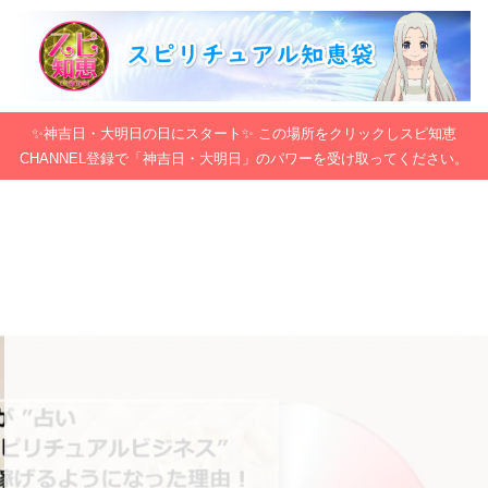
✨神吉日・大明日の日にスタート✨ この場所をクリックしスピ知恵
CHANNEL登録で「神吉日・大明日」のパワーを受け取ってください。