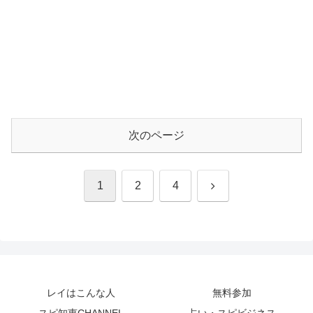
次のページ
次
1
2
4
へ
レイはこんな人
無料参加
スピ知恵CHANNEL
占い・スピビジネス