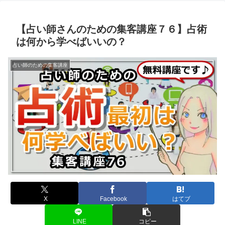
【占い師さんのための集客講座７６】占術
は何から学べばいいの？
占い師のための集客講座
X
Facebook
はてブ
LINE
コピー