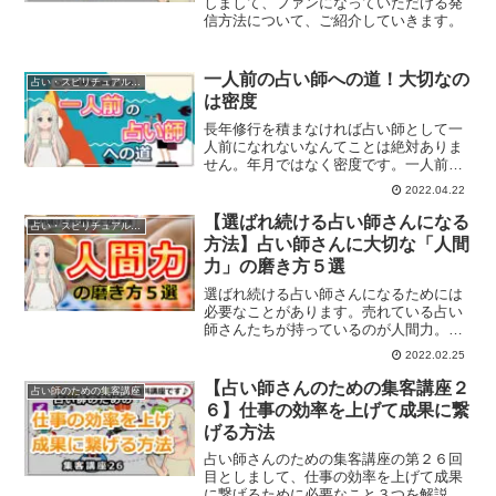
しまして、ファンになっていただける発
信方法について、ご紹介していきます。
一人前の占い師への道！大切なの
占い・スピリチュアルビジネス
は密度
長年修行を積まなければ占い師として一
人前になれないなんてことは絶対ありま
せん。年月ではなく密度です。一人前の
占い師への道とは？
2022.04.22
【選ばれ続ける占い師さんになる
占い・スピリチュアルビジネス
方法】占い師さんに大切な「人間
力」の磨き方５選
選ばれ続ける占い師さんになるためには
必要なことがあります。売れている占い
師さんたちが持っているのが人間力。人
間力を磨く方法５選をお届けします。
2022.02.25
【占い師さんのための集客講座２
占い師のための集客講座
６】仕事の効率を上げて成果に繋
げる方法
占い師さんのための集客講座の第２６回
目としまして、仕事の効率を上げて成果
に繋げるために必要なこと３つを解説し