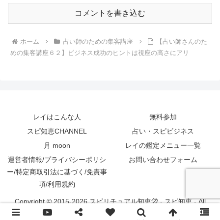
コメントを書き込む
ホーム
占い師のための集客講座
【占い師さんのた
めの集客講座６２】ビジネス成功のヒントは視座の高さにアリ
レイはこんな人
無料参加
スピ知恵CHANNEL
占い・スピビジネス
月 moon
レイの鑑定メニュー一覧
運営者情報/プライバシーポリシ
お問い合わせフォーム
ー/特定商取引法に基づく/免責事
項/利用規約
Copyright © 2015-2026 スピリチュアル知恵袋 - スピ知恵 - All
Rights Reserved.