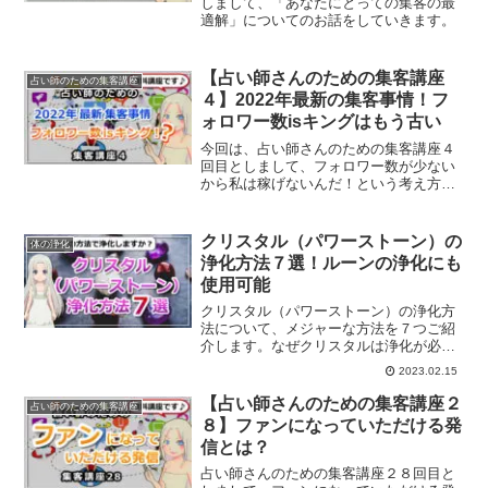
しまして、「あなたにとっての集客の最
適解」についてのお話をしていきます。
【占い師さんのための集客講座
占い師のための集客講座
４】2022年最新の集客事情！フ
ォロワー数isキングはもう古い
今回は、占い師さんのための集客講座４
回目としまして、フォロワー数が少ない
から私は稼げないんだ！という考え方は
間違いだということについてご紹介して
いきます。
クリスタル（パワーストーン）の
体の浄化
浄化方法７選！ルーンの浄化にも
使用可能
クリスタル（パワーストーン）の浄化方
法について、メジャーな方法を７つご紹
介します。なぜクリスタルは浄化が必要
なのか？
2023.02.15
【占い師さんのための集客講座２
占い師のための集客講座
８】ファンになっていただける発
信とは？
占い師さんのための集客講座２８回目と