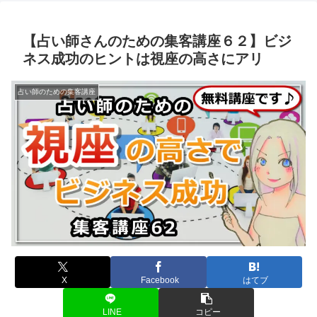
【占い師さんのための集客講座６２】ビジ
ネス成功のヒントは視座の高さにアリ
占い師のための集客講座
X
Facebook
はてブ
LINE
コピー