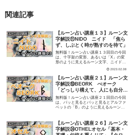
関連記事
【ルーン占い講座１３】ルーン文
ルーン占い講座
字解説⑪NIDO ニイド 「焦ら
ず、しぶとく時が熟すのを待て」
無料版！ルーン占い講座１３回目の今回
は、十字架の変形、あるいは「X」の変
形のように見えるルーン文字、ニイドの
ルーンについてご紹介していきます。
2023.02.08
【ルーン占い講座２１】ルーン文
ルーン占い講座
字解説⑲BEORK べオーク
「どっしり構えて、人にも自分に
も優しくあろう」
無料版！ルーン占い講座２１回目の今回
は、パッと見るとパッと見るとアルファ
ベットの「B」のように見えるルーン、
べオークのルーンについてご紹介してい
きます。
【ルーン占い講座２６】ルーン文
ルーン占い講座
字解説㉔OTHELオセル「基本・