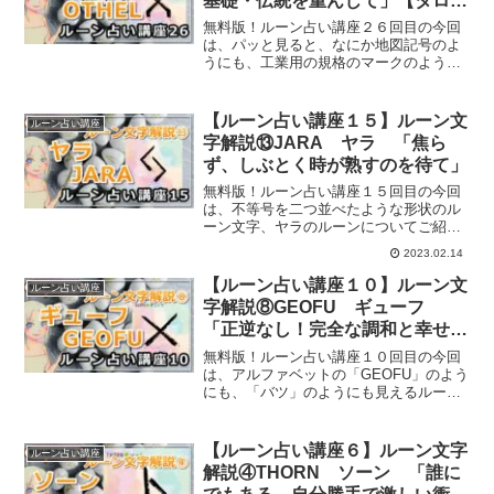
基礎・伝統を重んじて」【タロッ
トカードだと？】
無料版！ルーン占い講座２６回目の今回
は、パッと見ると、なにか地図記号のよ
うにも、工業用の規格のマークのように
も見えるルーン、オセルについてご紹介
していきます。
【ルーン占い講座１５】ルーン文
ルーン占い講座
字解説⑬JARA ヤラ 「焦ら
ず、しぶとく時が熟すのを待て」
無料版！ルーン占い講座１５回目の今回
は、不等号を二つ並べたような形状のル
ーン文字、ヤラのルーンについてご紹介
していきます。
2023.02.14
【ルーン占い講座１０】ルーン文
ルーン占い講座
字解説⑧GEOFU ギューフ
「正逆なし！完全な調和と幸せを
約束するLoveルーン」
無料版！ルーン占い講座１０回目の今回
は、アルファベットの「GEOFU」のよう
にも、「バツ」のようにも見えるルーン
文字、ギューフのルーンについてご紹介
していきます。
【ルーン占い講座６】ルーン文字
ルーン占い講座
解説④THORN ソーン 「誰に