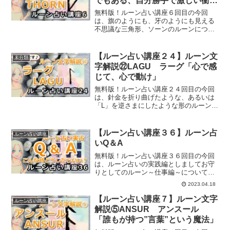
でもある、自分勝手で激しい衝
動」
無料版！ルーン占い講座６回目の今回
は、旗のようにも、牙のようにも見える
不思議な三角形、ソーンのルーンについ
てご紹介していきます。
【ルーン占い講座２４】ルーン文
未分類
字解説㉒LAGU ラーグ「心で感
じて、心で動け」
無料版！ルーン占い講座２４回目の今回
は、針金を折り曲げたような、あるいは
「L」を逆さまにしたような形のルーン、
ラーグのルーンについてご紹介していき
ます。
【ルーン占い講座３６】ルーン占
ルーン占い講座
いQ＆A
無料版！ルーン占い講座３６回目の今回
は、ルーン占いの実践編としましてお守
りとしてのルーン～仕事編～についてご
紹介していきます。
2023.04.18
【ルーン占い講座７】ルーン文字
ルーン占い講座
解説⑤ANSUR アンスール
「誰もが持つ”言葉”という魔法」