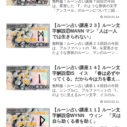
無料版！ルーン占い講座７回目の今回
は、変形した「F」のような形状の文字
「アンスール」のルーンについてご紹介
していきます。
2023.01.14
【ルーン占い講座２３】ルーン文
ルーン占い講座
字解説㉑MANN マン「人は一人
では生きられない」
無料版！ルーン占い講座２３回目の今回
は、アルファベットの「M」を変形させ
たような形状のルーン、マンのルーンに
ついてご紹介していきます。
【ルーン占い講座１４】ルーン文
ルーン占い講座
字解説⑫IS イス 「春は必ずや
ってくる。だから今は力を蓄え
て」
無料版！ルーン占い講座１４回目の今回
は、シンプルに、アルファベットの「I」
のように見えるルーン文字、イスのルー
ンについてご紹介していきます。
2023.02.11
【ルーン占い講座１１】ルーン文
ルーン占い講座
字解説⑨WYNN ウィン 「天は
自ら助くる者を助く」